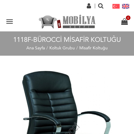
1118F-BÜROCCI MISAFIR KOLTUĞU
Ana Sayfa
Koltuk Grubu
Misafir Koltuğu