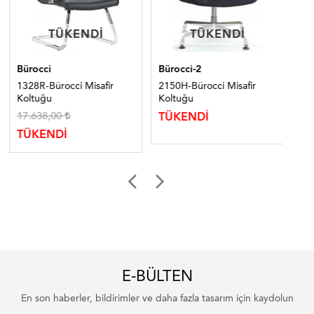
TÜKENDI
TÜKENDI
TÜKENDI
TÜKENDI
Bürocci
Bürocci-2
Ma
1328R-Bürocci Misafir
2150H-Bürocci Misafir
213
Koltuğu
Koltuğu
Ko
17.638,00
TÜKENDİ
TÜ
TÜKENDİ
E-BÜLTEN
En son haberler, bildirimler ve daha fazla tasarım için kaydolun