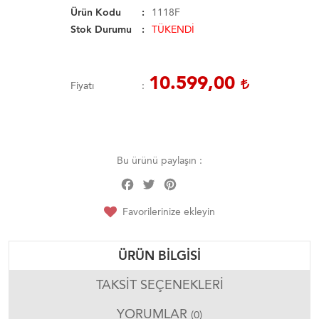
Ürün Kodu
1118F
Stok Durumu
TÜKENDİ
10.599,00
Fiyatı
Bu ürünü paylaşın :
Facebook
Twitter
Pinterest
Share
Favorilerinize ekleyin
ÜRÜN BILGISI
TAKSIT SEÇENEKLERI
YORUMLAR
(0)