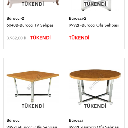
TÜKENDI
TÜKENDI
TÜKENDI
TÜKENDI
Bürocci-2
Bürocci-2
6040B-Bürocci TV Sehpası
9992F-Bürocci Ofis Sehpası
TÜKENDİ
TÜKENDİ
3.982,00
TÜKENDI
TÜKENDI
TÜKENDI
TÜKENDI
Bürocci
Bürocci
9992D-Bürocci Ofis Sehpası
9992C-Bürocci Ofis Sehpası