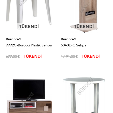
TÜKENDI
TÜKENDI
TÜKENDI
TÜKENDI
Bürocci-2
Bürocci-2
9992G-Bürocci Plastik Sehpa
6040D-C Sehpa
TÜKENDİ
TÜKENDİ
677,00
1.191,00