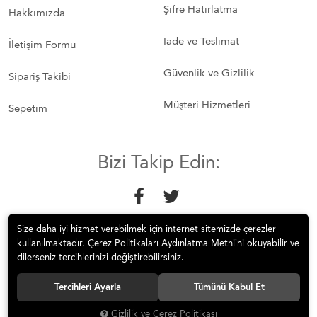
Şifre Hatırlatma
Hakkımızda
İade ve Teslimat
İletişim Formu
Güvenlik ve Gizlilik
Sipariş Takibi
Müşteri Hizmetleri
Sepetim
Bizi Takip Edin:
Size daha iyi hizmet verebilmek için internet sitemizde çerezler
kullanılmaktadır. Çerez Politikaları Aydınlatma Metni’ni okuyabilir ve
dilerseniz tercihlerinizi değiştirebilirsiniz.
© 2018 Mobilyakeyfi İnternet Teknolojileri Mobilya Sanayi İç ve Dış
Tercihleri Ayarla
Tümünü Kabul Et
Tic.Ltd.Şti. Tüm hakları saklıdır.
Gizlilik ve Çerez Politikası