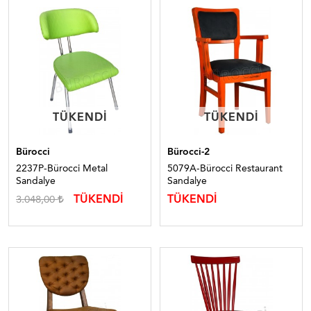
TÜKENDI
TÜKENDI
TÜKENDI
TÜKENDI
Bürocci
Bürocci-2
2237P-Bürocci Metal
5079A-Bürocci Restaurant
Sandalye
Sandalye
TÜKENDİ
TÜKENDİ
3.048,00