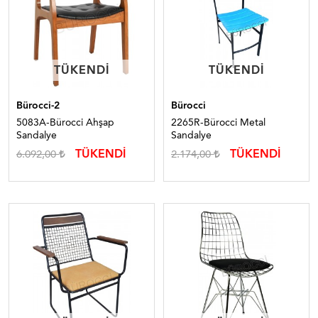
TÜKENDI
TÜKENDI
TÜKENDI
TÜKENDI
Bürocci-2
Bürocci
5083A-Bürocci Ahşap
2265R-Bürocci Metal
Sandalye
Sandalye
TÜKENDİ
TÜKENDİ
6.092,00
2.174,00