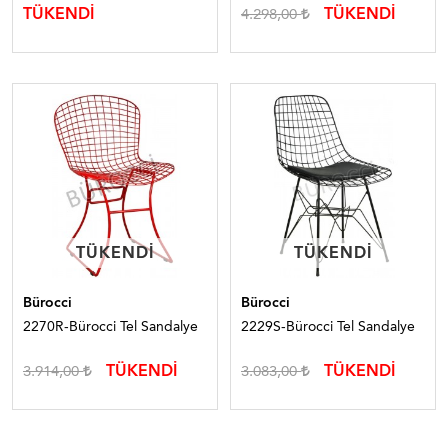
TÜKENDİ
TÜKENDİ
4.298,00
TÜKENDI
TÜKENDI
TÜKENDI
TÜKENDI
Bürocci
Bürocci
2270R-Bürocci Tel Sandalye
2229S-Bürocci Tel Sandalye
TÜKENDİ
TÜKENDİ
3.914,00
3.083,00