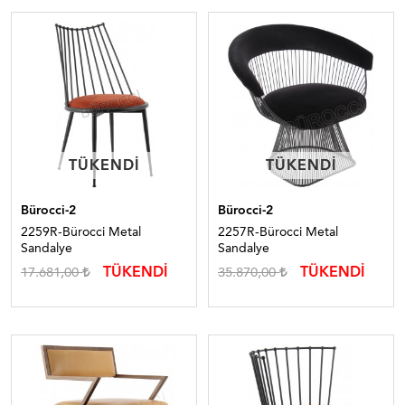
TÜKENDI
TÜKENDI
TÜKENDI
TÜKENDI
Bürocci-2
Bürocci-2
2259R-Bürocci Metal
2257R-Bürocci Metal
Sandalye
Sandalye
TÜKENDİ
TÜKENDİ
17.681,00
35.870,00