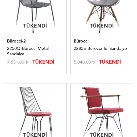
TÜKENDI
TÜKENDI
TÜKENDI
TÜKENDI
Bürocci-2
Bürocci
2250Q-Bürocci Metal
2285S-Bürocci Tel Sandalye
Sandalye
TÜKENDİ
TÜKENDİ
7.531,00
5.040,00
TÜKENDI
TÜKENDI
TÜKENDI
TÜKENDI