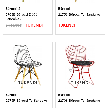
Bürocci-2
Bürocci
5903B-Bürocci Düğün
2275S-Bürocci Tel Sandalye
Sandalyesi
TÜKENDİ
TÜKENDİ
2.918,00
TÜKENDI
TÜKENDI
TÜKENDI
TÜKENDI
Bürocci
Bürocci
2275R-Bürocci Tel Sandalye
2270S-Bürocci Tel Sandalye