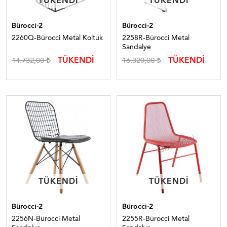
TÜKENDI
TÜKENDI
TÜKENDI
TÜKENDI
Bürocci-2
Bürocci-2
2260Q-Bürocci Metal Koltuk
2258R-Bürocci Metal
Sandalye
TÜKENDİ
TÜKENDİ
14.732,00
16.320,00
TÜKENDI
TÜKENDI
TÜKENDI
TÜKENDI
Bürocci-2
Bürocci-2
2256N-Bürocci Metal
2255R-Bürocci Metal