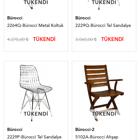
TÜKENDI
TÜKENDI
TÜKENDI
TÜKENDI
Bürocci
Bürocci
2264Q-Bürocci Metal Koltuk
2229Q-Bürocci Tel Sandalye
TÜKENDİ
TÜKENDİ
4.275,00
3.060,00
TÜKENDI
TÜKENDI
TÜKENDI
TÜKENDI
Bürocci
Bürocci-2
2229P-Bürocci Tel Sandalye
5102A-Bürocci Ahşap