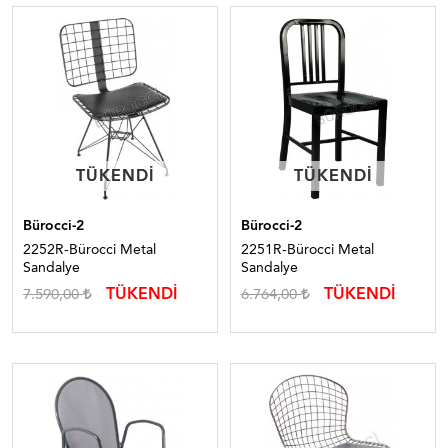
TÜKENDI
TÜKENDI
TÜKENDI
TÜKENDI
Bürocci-2
Bürocci-2
2252R-Bürocci Metal
2251R-Bürocci Metal
Sandalye
Sandalye
TÜKENDİ
TÜKENDİ
7.590,00
6.764,00