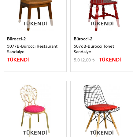
TÜKENDI
TÜKENDI
TÜKENDI
TÜKENDI
Bürocci-2
Bürocci-2
5077B-Bürocci Restaurant
5076B-Bürocci Tonet
Sandalye
Sandalye
TÜKENDİ
TÜKENDİ
5.012,00
TÜKENDI
TÜKENDI
TÜKENDI
TÜKENDI