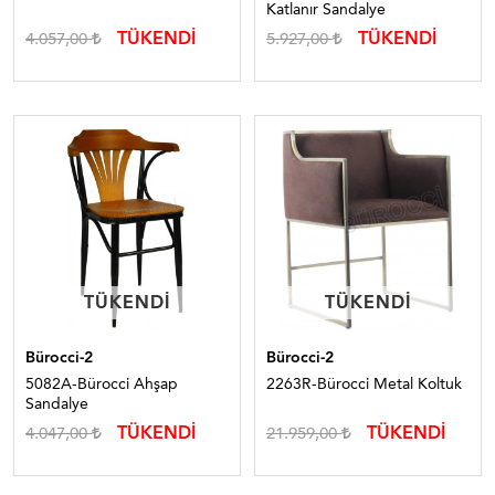
Katlanır Sandalye
TÜKENDİ
TÜKENDİ
4.057,00
5.927,00
TÜKENDI
TÜKENDI
TÜKENDI
TÜKENDI
Bürocci-2
Bürocci-2
5082A-Bürocci Ahşap
2263R-Bürocci Metal Koltuk
Sandalye
TÜKENDİ
TÜKENDİ
4.047,00
21.959,00