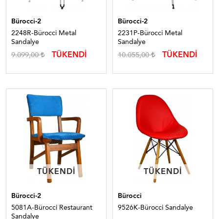
Bürocci-2
Bürocci-2
2248R-Bürocci Metal
2231P-Bürocci Metal
Sandalye
Sandalye
TÜKENDİ
TÜKENDİ
9.099,00
10.055,00
TÜKENDI
TÜKENDI
TÜKENDI
TÜKENDI
Bürocci-2
Bürocci
5081A-Bürocci Restaurant
9526K-Bürocci Sandalye
Sandalye