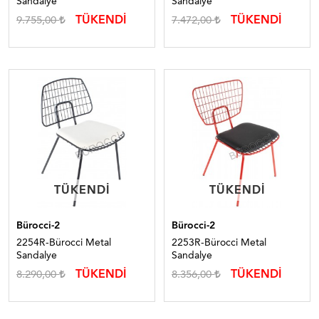
Sandalye
Sandalye
TÜKENDİ
TÜKENDİ
9.755,00
7.472,00
TÜKENDI
TÜKENDI
TÜKENDI
TÜKENDI
Bürocci-2
Bürocci-2
2254R-Bürocci Metal
2253R-Bürocci Metal
Sandalye
Sandalye
TÜKENDİ
TÜKENDİ
8.290,00
8.356,00