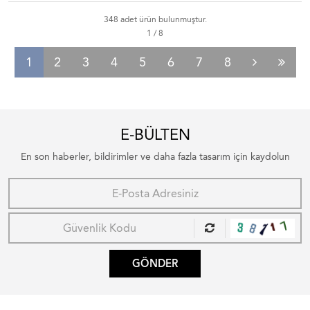
348 adet ürün bulunmuştur.
1
2
3
4
5
6
7
8
E-BÜLTEN
En son haberler, bildirimler ve daha fazla tasarım için kaydolun
GÖNDER