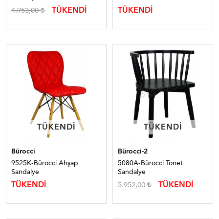
TÜKENDİ
TÜKENDİ
4.953,00
TÜKENDI
TÜKENDI
TÜKENDI
TÜKENDI
Bürocci
Bürocci-2
9525K-Bürocci Ahşap
5080A-Bürocci Tonet
Sandalye
Sandalye
TÜKENDİ
TÜKENDİ
5.952,00