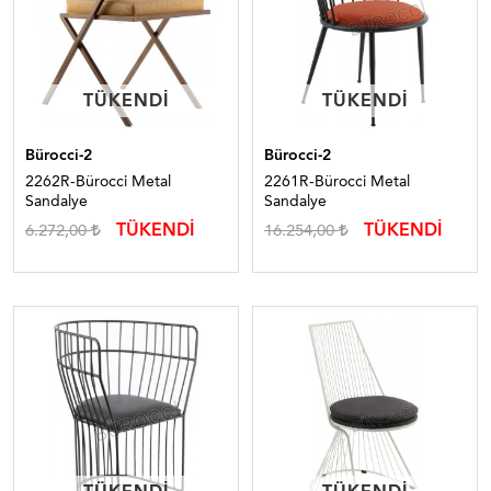
TÜKENDI
TÜKENDI
TÜKENDI
TÜKENDI
Bürocci-2
Bürocci-2
2262R-Bürocci Metal
2261R-Bürocci Metal
Sandalye
Sandalye
TÜKENDİ
TÜKENDİ
6.272,00
16.254,00