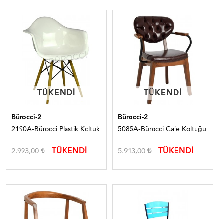
TÜKENDI
TÜKENDI
TÜKENDI
TÜKENDI
Bürocci-2
Bürocci-2
2190A-Bürocci Plastik Koltuk
5085A-Bürocci Cafe Koltuğu
TÜKENDİ
TÜKENDİ
2.993,00
5.913,00