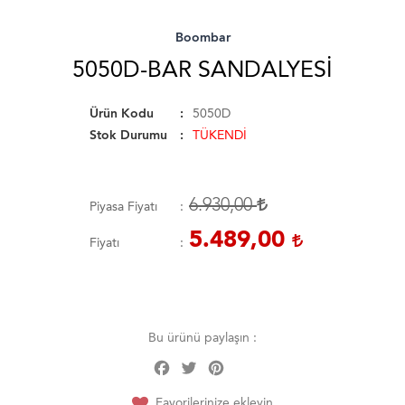
Boombar
5050D-BAR SANDALYESI
Ürün Kodu
5050D
Stok Durumu
TÜKENDİ
6.930,00
Piyasa Fiyatı
5.489,00
Fiyatı
Bu ürünü paylaşın :
Facebook
Twitter
Pinterest
Share
Favorilerinize ekleyin