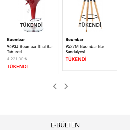
TÜKENDI
TÜKENDI
TÜKENDI
TÜKENDI
Boombar
Boombar
Bo
9693J-Boombar İthal Bar
9527M-Boombar Bar
95
Taburesi
Sandalyesi
San
4.221,00
TÜKENDİ
TÜ
TÜKENDİ
E-BÜLTEN