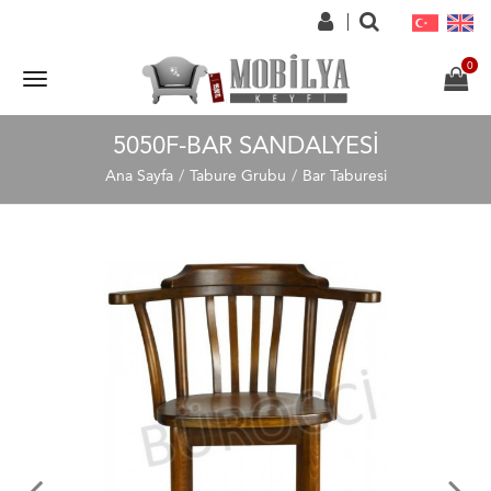
5050F-BAR SANDALYESI
Ana Sayfa
Tabure Grubu
Bar Taburesi