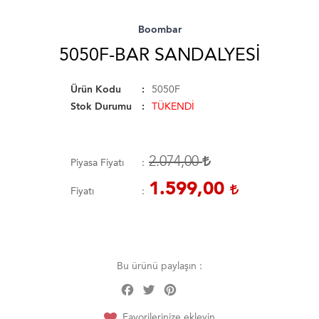
Boombar
5050F-BAR SANDALYESI
Ürün Kodu
5050F
Stok Durumu
TÜKENDİ
2.074,00
Piyasa Fiyatı
1.599,00
Fiyatı
Bu ürünü paylaşın :
Facebook
Twitter
Pinterest
Share
Favorilerinize ekleyin