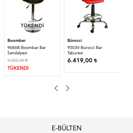
TÜKENDI
TÜKENDI
Boombar
Bürocci
Bo
9686B-Boombar Bar
9503V-Bürocci Bar
95
Sandalyesi
Taburesi
Tab
6.419,00
9.222,00
TÜ
TÜKENDİ
E-BÜLTEN