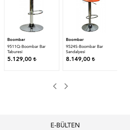
Boombar
Boombar
Bo
9511Q-Boombar Bar
9524S-Boombar Bar
95
Taburesi
Sandalyesi
San
5.129,00
8.149,00
TÜ
E-BÜLTEN