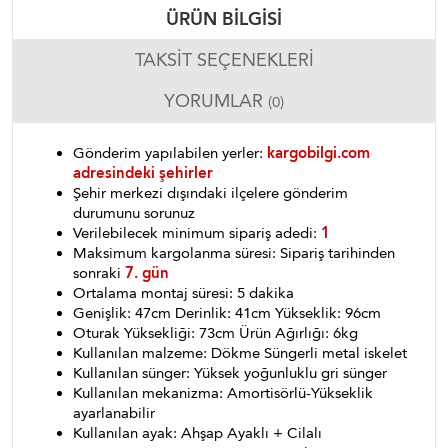
ÜRÜN BILGISI
TAKSIT SEÇENEKLERI
YORUMLAR
(0)
Gönderim yapılabilen yerler:
kargobilgi.com
adresindeki şehirler
Şehir merkezi dışındaki ilçelere gönderim
durumunu sorunuz
Verilebilecek minimum sipariş adedi:
1
Maksimum kargolanma süresi: Sipariş tarihinden
sonraki
7. gün
Ortalama montaj süresi: 5 dakika
Genişlik: 47cm Derinlik: 41cm Yükseklik: 96cm
Oturak Yüksekliği: 73cm Ürün Ağırlığı: 6kg
Kullanılan malzeme: Dökme Süngerli metal iskelet
Kullanılan sünger: Yüksek yoğunluklu gri sünger
Kullanılan mekanizma: Amortisörlü-Yükseklik
ayarlanabilir
Kullanılan ayak: Ahşap Ayaklı + Cilalı