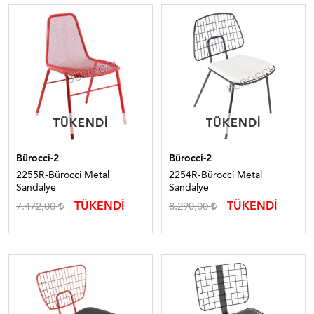
TÜKENDI
TÜKENDI
TÜKENDI
TÜKENDI
Bürocci-2
Bürocci-2
2255R-Bürocci Metal
2254R-Bürocci Metal
Sandalye
Sandalye
TÜKENDİ
TÜKENDİ
7.472,00
8.290,00