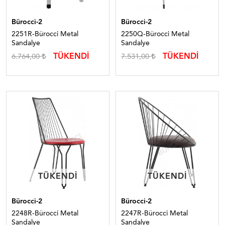
Bürocci-2
Bürocci-2
2251R-Bürocci Metal
2250Q-Bürocci Metal
Sandalye
Sandalye
TÜKENDİ
TÜKENDİ
6.764,00
7.531,00
TÜKENDI
TÜKENDI
TÜKENDI
TÜKENDI
Bürocci-2
Bürocci-2
2248R-Bürocci Metal
2247R-Bürocci Metal
Sandalye
Sandalye