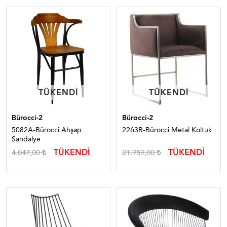
TÜKENDI
TÜKENDI
TÜKENDI
TÜKENDI
Bürocci-2
Bürocci-2
5082A-Bürocci Ahşap
2263R-Bürocci Metal Koltuk
Sandalye
TÜKENDİ
TÜKENDİ
4.047,00
21.959,00