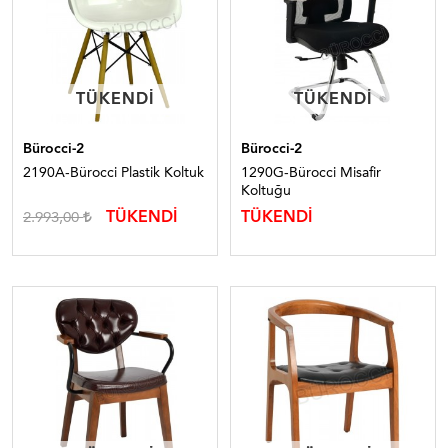
TÜKENDI
TÜKENDI
TÜKENDI
TÜKENDI
Bürocci-2
Bürocci-2
2190A-Bürocci Plastik Koltuk
1290G-Bürocci Misafir
Koltuğu
TÜKENDİ
TÜKENDİ
2.993,00