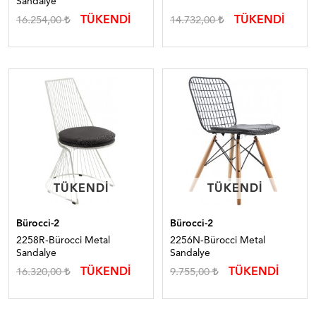
Sandalye
TÜKENDİ
TÜKENDİ
16.254,00
14.732,00
TÜKENDI
TÜKENDI
TÜKENDI
TÜKENDI
Bürocci-2
Bürocci-2
2258R-Bürocci Metal
2256N-Bürocci Metal
Sandalye
Sandalye
TÜKENDİ
TÜKENDİ
16.320,00
9.755,00