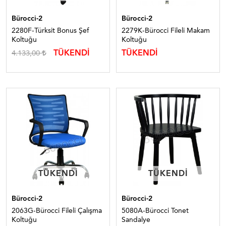
Bürocci-2
Bürocci-2
2280F-Türksit Bonus Şef
2279K-Bürocci Fileli Makam
Koltuğu
Koltuğu
TÜKENDİ
TÜKENDİ
4.133,00
TÜKENDI
TÜKENDI
TÜKENDI
TÜKENDI
Bürocci-2
Bürocci-2
2063G-Bürocci Fileli Çalışma
5080A-Bürocci Tonet
Koltuğu
Sandalye