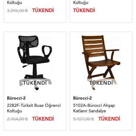
Koltuğu
Koltuğu
TÜKENDİ
TÜKENDİ
3.296,00
TÜKENDI
TÜKENDI
TÜKENDI
TÜKENDI
Bürocci-2
Bürocci-2
2282F-Türksit Buse Öğrenci
5102A-Bürocci Ahşap
Koltuğu
Katlanır Sandalye
TÜKENDİ
TÜKENDİ
2.964,00
5.927,00