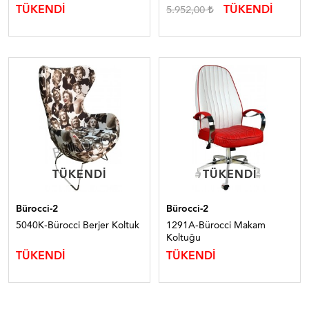
TÜKENDİ
TÜKENDİ
5.952,00
TÜKENDI
TÜKENDI
TÜKENDI
TÜKENDI
Bürocci-2
Bürocci-2
5040K-Bürocci Berjer Koltuk
1291A-Bürocci Makam
Koltuğu
TÜKENDİ
TÜKENDİ