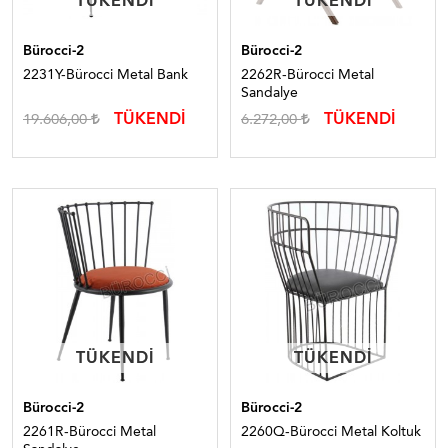
TÜKENDI
TÜKENDI
TÜKENDI
TÜKENDI
Bürocci-2
Bürocci-2
2231Y-Bürocci Metal Bank
2262R-Bürocci Metal
Sandalye
TÜKENDİ
TÜKENDİ
19.606,00
6.272,00
TÜKENDI
TÜKENDI
TÜKENDI
TÜKENDI
Bürocci-2
Bürocci-2
2261R-Bürocci Metal
2260Q-Bürocci Metal Koltuk