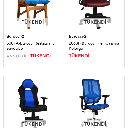
TÜKENDI
TÜKENDI
TÜKENDI
TÜKENDI
Bürocci-2
Bürocci-2
5081A-Bürocci Restaurant
2063F-Bürocci Fileli Çalışma
Sandalye
Koltuğu
TÜKENDİ
TÜKENDİ
4.953,00
TÜKENDI
TÜKENDI
TÜKENDI
TÜKENDI