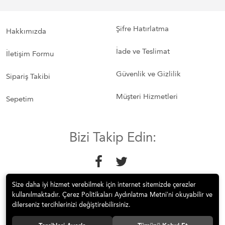
Şifre Hatırlatma
Hakkımızda
İade ve Teslimat
İletişim Formu
Güvenlik ve Gizlilik
Sipariş Takibi
Müşteri Hizmetleri
Sepetim
Bizi Takip Edin:
Size daha iyi hizmet verebilmek için internet sitemizde çerezler
kullanılmaktadır. Çerez Politikaları Aydınlatma Metni’ni okuyabilir ve
dilerseniz tercihlerinizi değiştirebilirsiniz.
© 2018 Mobilyakeyfi İnternet Teknolojileri Mobilya Sanayi İç ve Dış