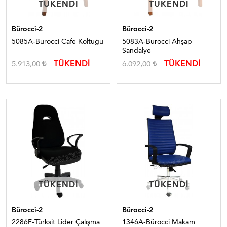
TÜKENDI
TÜKENDI
TÜKENDI
TÜKENDI
Bürocci-2
Bürocci-2
5085A-Bürocci Cafe Koltuğu
5083A-Bürocci Ahşap
Sandalye
TÜKENDİ
TÜKENDİ
5.913,00
6.092,00
TÜKENDI
TÜKENDI
TÜKENDI
TÜKENDI
Bürocci-2
Bürocci-2
2286F-Türksit Lider Çalışma
1346A-Bürocci Makam