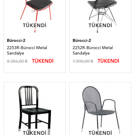
TÜKENDI
TÜKENDI
TÜKENDI
TÜKENDI
Bürocci-2
Bürocci-2
2253R-Bürocci Metal
2252R-Bürocci Metal
Sandalye
Sandalye
TÜKENDİ
TÜKENDİ
8.356,00
7.590,00
TÜKENDI
TÜKENDI
TÜKENDI
TÜKENDI