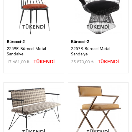
TÜKENDI
TÜKENDI
TÜKENDI
TÜKENDI
Bürocci-2
Bürocci-2
2259R-Bürocci Metal
2257R-Bürocci Metal
Sandalye
Sandalye
TÜKENDİ
TÜKENDİ
17.681,00
35.870,00