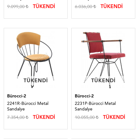
TÜKENDİ
TÜKENDİ
9.099,00
6.036,00
TÜKENDI
TÜKENDI
TÜKENDI
TÜKENDI
Bürocci-2
Bürocci-2
2241R-Bürocci Metal
2231P-Bürocci Metal
Sandalye
Sandalye
TÜKENDİ
TÜKENDİ
7.354,00
10.055,00