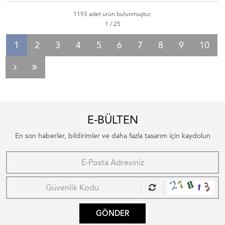
1193 adet ürün bulunmuştur.
1
2
3
4
5
6
7
8
9
10
E-BÜLTEN
En son haberler, bildirimler ve daha fazla tasarım için kaydolun
GÖNDER