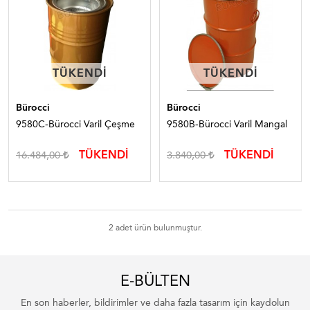
TÜKENDI
TÜKENDI
TÜKENDI
TÜKENDI
Bürocci
Bürocci
9580C-Bürocci Varil Çeşme
9580B-Bürocci Varil Mangal
TÜKENDİ
TÜKENDİ
16.484,00
3.840,00
2 adet ürün bulunmuştur.
E-BÜLTEN
En son haberler, bildirimler ve daha fazla tasarım için kaydolun