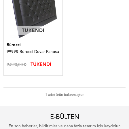
TÜKENDI
TÜKENDI
Bürocci
9999S-Bürocci Duvar Panosu
TÜKENDİ
2.220,00
1 adet ürün bulunmuştur.
E-BÜLTEN
En son haberler, bildirimler ve daha fazla tasarım için kaydolun