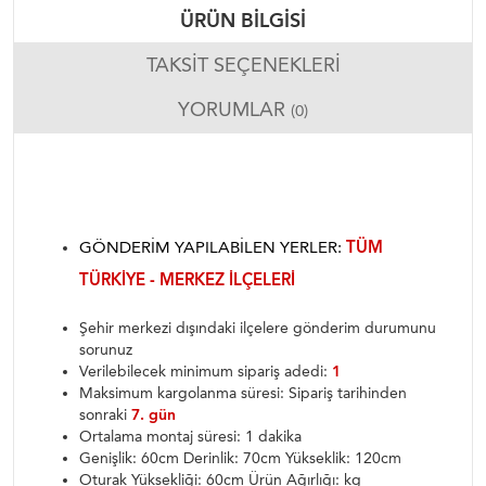
ÜRÜN BILGISI
TAKSIT SEÇENEKLERI
YORUMLAR
(0)
GÖNDERIM YAPILABILEN YERLER:
TÜM
TÜRKIYE - MERKEZ ILÇELERI
Şehir merkezi dışındaki ilçelere gönderim durumunu
sorunuz
Verilebilecek minimum sipariş adedi:
1
Maksimum kargolanma süresi: Sipariş tarihinden
sonraki
7. gün
Ortalama montaj süresi: 1 dakika
Genişlik: 60cm Derinlik: 70cm Yükseklik: 120cm
Oturak Yüksekliği: 60cm Ürün Ağırlığı: kg