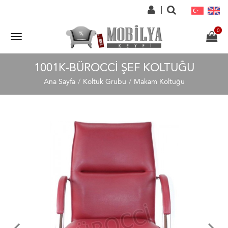
1001K-BÜROCCI ŞEF KOLTUĞU
Ana Sayfa
Koltuk Grubu
Makam Koltuğu