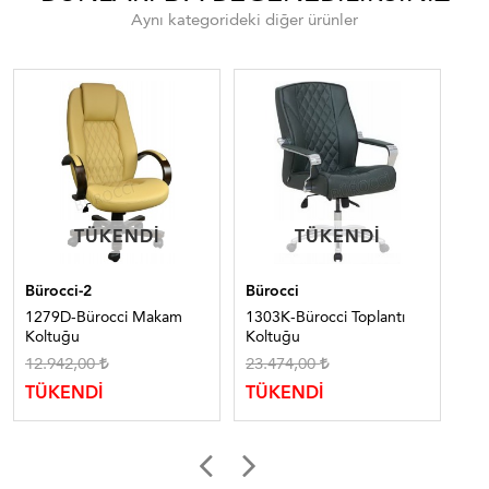
Aynı kategorideki diğer ürünler
TÜKENDI
TÜKENDI
TÜKENDI
TÜKENDI
Bürocci-2
Bürocci
Bür
1279D-Bürocci Makam
1303K-Bürocci Toplantı
12
Koltuğu
Koltuğu
Ko
12.942,00
23.474,00
TÜ
TÜKENDİ
TÜKENDİ