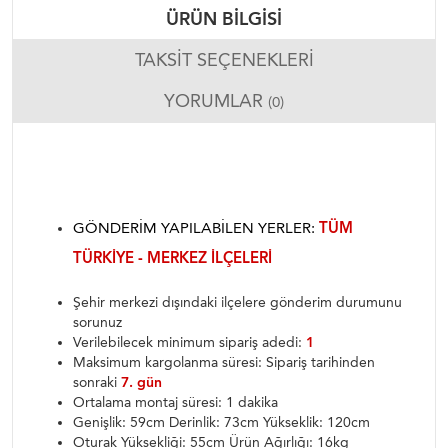
ÜRÜN BILGISI
TAKSIT SEÇENEKLERI
YORUMLAR
(0)
GÖNDERIM YAPILABILEN YERLER:
TÜM
TÜRKIYE - MERKEZ ILÇELERI
Şehir merkezi dışındaki ilçelere gönderim durumunu
sorunuz
Verilebilecek minimum sipariş adedi:
1
Maksimum kargolanma süresi: Sipariş tarihinden
sonraki
7. gün
Ortalama montaj süresi: 1 dakika
Genişlik: 59cm Derinlik: 73cm Yükseklik: 120cm
Oturak Yüksekliği: 55cm Ürün Ağırlığı: 16kg