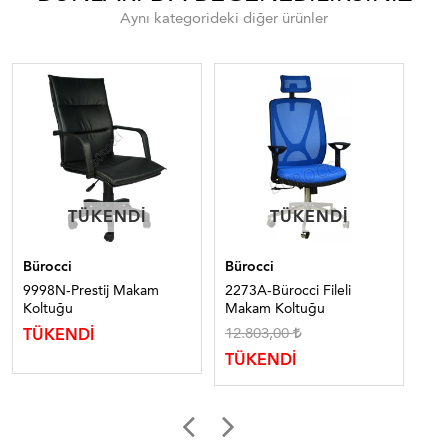
Aynı kategorideki diğer ürünler
TÜKENDI
TÜKENDI
TÜKENDI
TÜKENDI
Bürocci
Bürocci
Bür
9998N-Prestij Makam
2273A-Bürocci Fileli
13
Koltuğu
Makam Koltuğu
Ko
12.803,00
20
TÜKENDİ
TÜKENDİ
TÜ