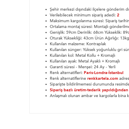
Şehir merkezi dışındaki ilçelere gönderim
Verilebilecek minimum sipariş adedi:
2
Maksimum kargolanma süresi: Sipariş tarih
Ortalama montaj süresi: Montajlı gönderilm
Genişlik: 59cm Derinlik: 68cm Yükseklik: 8
Oturak Yüksekliği: 43cm Ürün Ağırlığı: 13k
Kullanılan malzeme: Kontraplak
Kullanılan sünger: Yüksek yoğunluklu gri sü
Kullanılan kol: Metal Kollu + Kromajlı
Kullanılan ayak: Metal Ayaklı + Kromajlı
Garanti süresi - Menşei: 24 Ay - Yerli
Renk alternatifleri:
Paris-Londra-İstanbul
Renk alternatiflerine
renkkartela.com
adresi
Siparişte bildirilmemesi durumunda resimde
Sipariş bazlı üretim-tedarik yapıldığından
Anlaşmalı olunan ambar ve kargolarla bina k