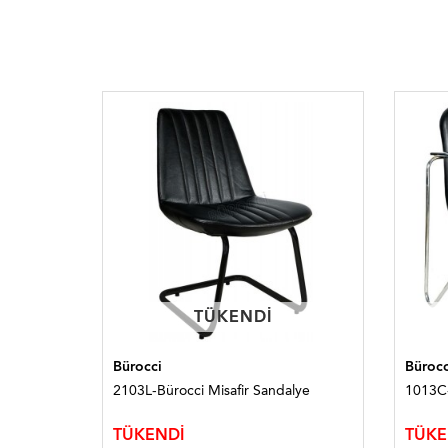
TÜKENDI
TÜKENDI
Bürocci
Bürocc
ğu
2103L-Bürocci Misafir Sandalye
1013C-
TÜKENDİ
TÜKE