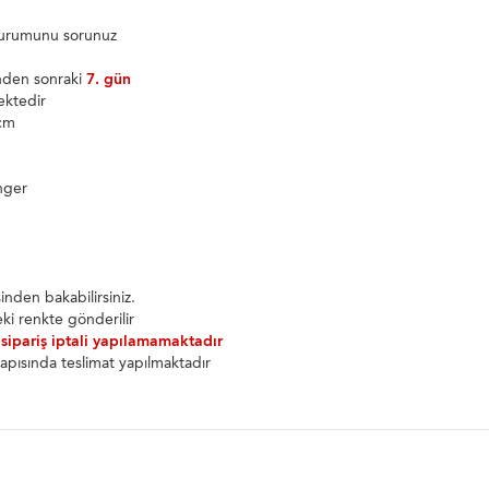
 durumunu sorunuz
inden sonraki
7. gün
ektedir
9cm
g
nger
nden bakabilirsiniz.
ki renkte gönderilir
 sipariş iptali yapılamamaktadır
apısında teslimat yapılmaktadır