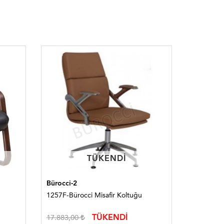
TÜKENDI
TÜKENDI
Bürocci-2
Bürocci
1257F-Bürocci Misafir Koltuğu
1304M-Bür
TÜKENDİ
17.883,00
12.091,0