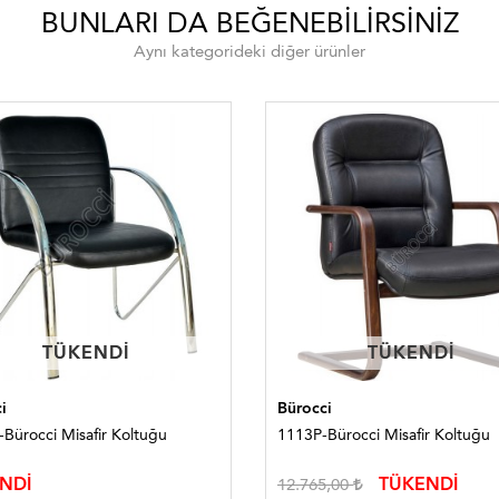
BUNLARI DA BEĞENEBILIRSINIZ
Aynı kategorideki diğer ürünler
TÜKENDI
TÜKENDI
TÜKENDI
TÜKENDI
i
Bürocci
Bürocci Misafir Koltuğu
1113P-Bürocci Misafir Koltuğu
NDİ
TÜKENDİ
12.765,00