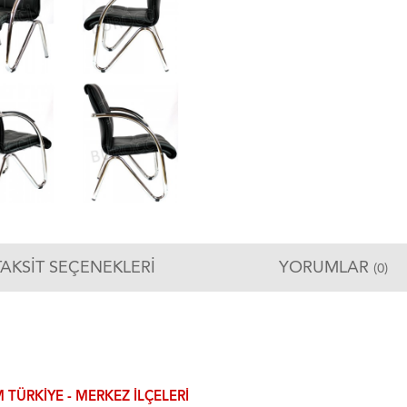
TAKSIT SEÇENEKLERI
YORUMLAR
(0)
 TÜRKIYE - MERKEZ ILÇELERI