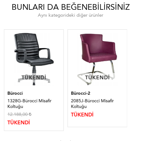
BUNLARI DA BEĞENEBILIRSINIZ
Aynı kategorideki diğer ürünler
TÜKENDI
TÜKENDI
TÜKENDI
TÜKENDI
Bürocci
Bürocci-2
Bür
1328G-Bürocci Misafir
2085J-Bürocci Misafir
206
Koltuğu
Koltuğu
Ko
12.188,00
TÜKENDİ
TÜ
TÜKENDİ