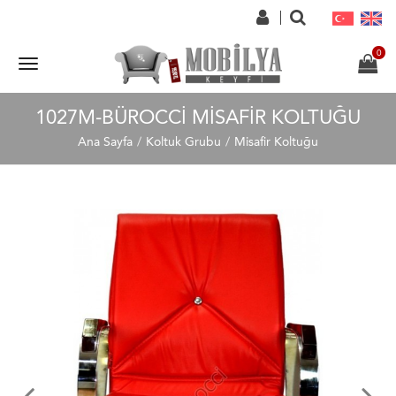
1027M-BÜROCCI MISAFIR KOLTUĞU
Ana Sayfa
Koltuk Grubu
Misafir Koltuğu