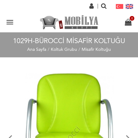
1029H-BÜROCCI MISAFIR KOLTUĞU
Ana Sayfa
Koltuk Grubu
Misafir Koltuğu