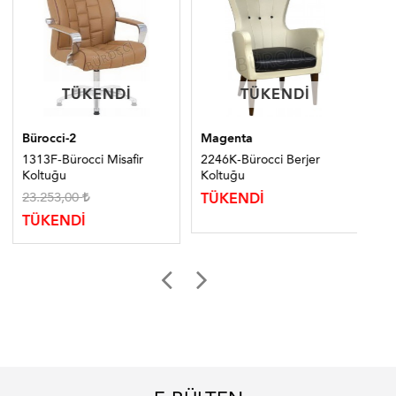
TÜKENDI
TÜKENDI
TÜKENDI
TÜKENDI
Bürocci-2
Magenta
Bür
1313F-Bürocci Misafir
2246K-Bürocci Berjer
139
Koltuğu
Koltuğu
Ko
23.253,00
23
TÜKENDİ
TÜKENDİ
TÜ