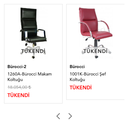
TÜKENDI
TÜKENDI
TÜKENDI
TÜKENDI
Bürocci-2
Bürocci
Bür
1260A-Bürocci Makam
1001K-Bürocci Şef
214
Koltuğu
Koltuğu
Fil
18.054,00
9.
TÜKENDİ
TÜKENDİ
TÜ