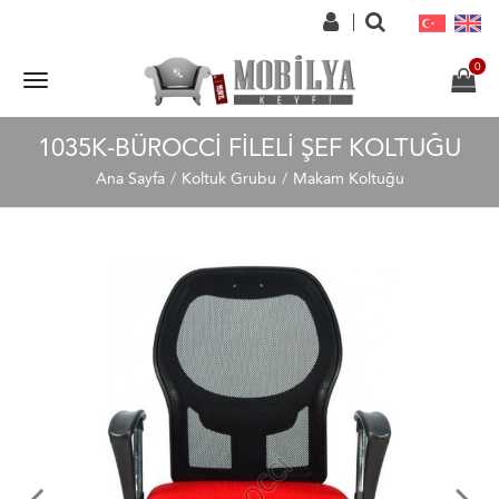
1035K-BÜROCCI FILELI ŞEF KOLTUĞU
Ana Sayfa
Koltuk Grubu
Makam Koltuğu