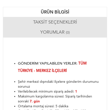
ÜRÜN BILGISI
TAKSIT SEÇENEKLERI
YORUMLAR
(0)
GÖNDERIM YAPILABILEN YERLER:
TÜM
TÜRKIYE - MERKEZ ILÇELERI
Şehir merkezi dışındaki ilçelere gönderim durumunu
sorunuz
Verilebilecek minimum sipariş adedi:
1
Maksimum kargolanma süresi: Sipariş tarihinden
sonraki
7. gün
Ortalama montaj süresi: 5 dakika