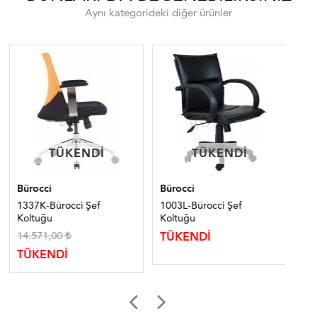
Aynı kategorideki diğer ürünler
TÜKENDI
TÜKENDI
TÜKENDI
TÜKENDI
Bürocci
Bürocci
Bür
1337K-Bürocci Şef
1003L-Bürocci Şef
128
Koltuğu
Koltuğu
Ma
14.571,00
29
TÜKENDİ
TÜKENDİ
TÜ