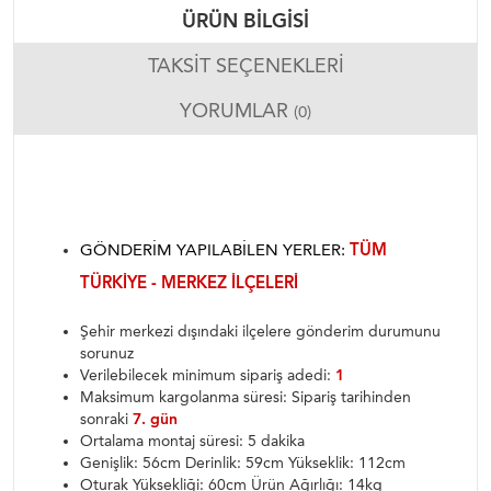
ÜRÜN BILGISI
TAKSIT SEÇENEKLERI
YORUMLAR
(0)
GÖNDERIM YAPILABILEN YERLER:
TÜM
TÜRKIYE - MERKEZ ILÇELERI
Şehir merkezi dışındaki ilçelere gönderim durumunu
sorunuz
Verilebilecek minimum sipariş adedi:
1
Maksimum kargolanma süresi: Sipariş tarihinden
sonraki
7. gün
Ortalama montaj süresi: 5 dakika
Genişlik: 56cm Derinlik: 59cm Yükseklik: 112cm
Oturak Yüksekliği: 60cm Ürün Ağırlığı: 14kg