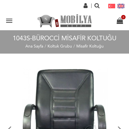
1043S-BÜROCCI MISAFIR KOLTUĞU
Ana Sayfa
Koltuk Grubu
Misafir Koltuğu