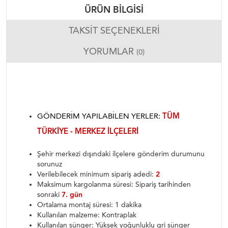
ÜRÜN BILGISI
TAKSIT SEÇENEKLERI
YORUMLAR
(0)
GÖNDERIM YAPILABILEN YERLER:
TÜM
TÜRKIYE - MERKEZ ILÇELERI
Şehir merkezi dışındaki ilçelere gönderim durumunu
sorunuz
Verilebilecek minimum sipariş adedi:
2
Maksimum kargolanma süresi: Sipariş tarihinden
sonraki
7. gün
Ortalama montaj süresi: 1 dakika
Kullanılan malzeme: Kontraplak
Kullanılan sünger: Yüksek yoğunluklu gri sünger