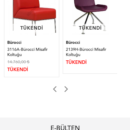
TÜKENDI
TÜKENDI
TÜKENDI
TÜKENDI
Bürocci
Bürocci
Bür
3116A-Bürocci Misafir
2139H-Bürocci Misafir
21
Koltuğu
Koltuğu
Ko
14.760,00
4.
TÜKENDİ
TÜKENDİ
TÜ
E-BÜLTEN