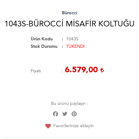
Bürocci
1043S-BÜROCCI MISAFIR KOLTUĞU
Ürün Kodu
1043S
Stok Durumu
TÜKENDİ
6.579,00
Fiyatı
Bu ürünü paylaşın :
Facebook
Twitter
Pinterest
Share
Favorilerinize ekleyin