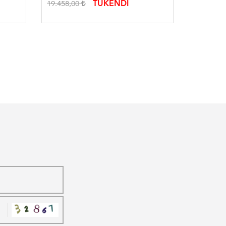
TÜKENDİ
TÜKEND
19.458,00