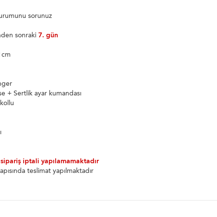
 durumunu sorunuz
inden sonraki
7. gün
21cm
g
nger
se + Sertlik ayar kumandası
 kollu
ı
 sipariş iptali yapılamamaktadır
apısında teslimat yapılmaktadır