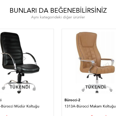
BUNLARI DA BEĞENEBILIRSINIZ
Aynı kategorideki diğer ürünler
TÜKENDI
TÜKENDI
TÜKENDI
TÜKENDI
i
Bürocci-2
-Bürocci Müdür Koltuğu
1313A-Bürocci Makam Koltuğu