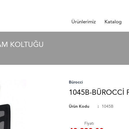
Ürünlerimiz
Katalog
KAM KOLTUĞU
Bürocci
1045B-BÜROCCI 
Ürün Kodu
1045B
Fiyatı