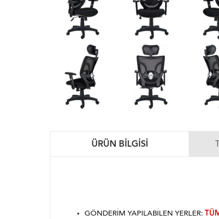
ÜRÜN BILGISI
GÖNDERIM YAPILABILEN YERLER:
TÜM