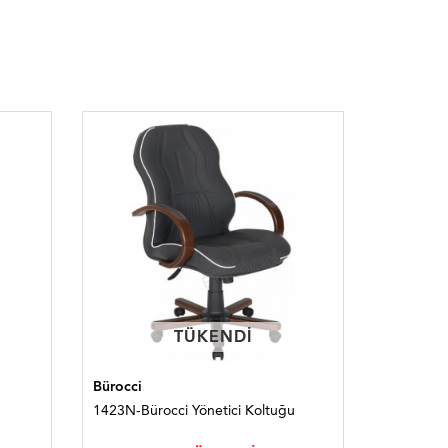
TÜKENDI
TÜKENDI
Bürocci
Bürocci
1423N-Bürocci Yönetici Koltuğu
1014A-Bü