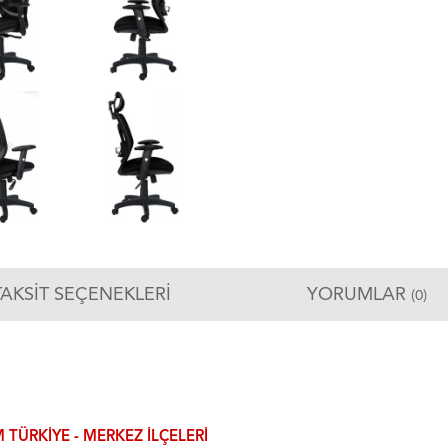
TAKSIT SEÇENEKLERI
YORUMLAR
(0)
 TÜRKIYE - MERKEZ ILÇELERI