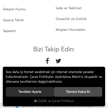
İade ve Teslimat
İletişim Formu
Güvenlik ve Gizlilik
Sipariş Takibi
Müşteri Hizmetleri
Sepetim
Bizi Takip Edin:
Size daha iyi hizmet verebilmek için internet sitemizde çerezler
kullanılmaktadır. Çerez Politikaları Aydınlatma Metni’ni okuyabilir ve
dilerseniz tercihlerinizi değiştirebilirsiniz.
© 2018 Mobilyakeyfi İnternet Teknolojileri Mobilya Sanayi İç ve Dış
Tercihleri Ayarla
Tümünü Kabul Et
Tic.Ltd.Şti. Tüm hakları saklıdır.
Gizlilik ve Çerez Politikası
®
Hipotenüs
Yeni Nesil E-Ticaret Sistemleri ile Hazırlanmıştır.