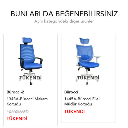
BUNLARI DA BEĞENEBILIRSINIZ
Aynı kategorideki diğer ürünler
TÜKENDI
TÜKENDI
TÜKENDI
TÜKENDI
Bürocci-2
Bürocci
Bür
1343A-Bürocci Makam
1445A-Bürocci Fileli
133
Koltuğu
Müdür Koltuğu
Ko
12.920,00
11
TÜKENDİ
TÜKENDİ
TÜ