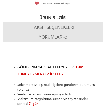
Favorilerinize ekleyin
ÜRÜN BILGISI
TAKSIT SEÇENEKLERI
YORUMLAR
(0)
GÖNDERIM YAPILABILEN YERLER:
TÜM
TÜRKIYE - MERKEZ ILÇELERI
Şehir merkezi dışındaki ilçelere gönderim durumunu
sorunuz
Verilebilecek minimum sipariş adedi:
5
Maksimum kargolanma süresi: Sipariş tarihinden
sonraki
7. gün