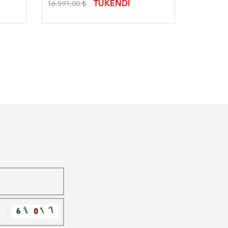
TÜKENDİ
16.591,00
20.760,0