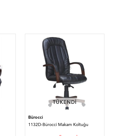
TÜKENDI
TÜKENDI
Bürocci
Bürocci-2
1132D-Bürocci Makam Koltuğu
1326N-Bü