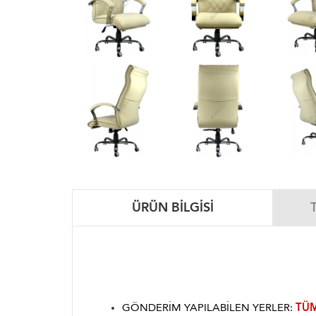
ÜRÜN BILGISI
GÖNDERIM YAPILABILEN YERLER:
TÜM