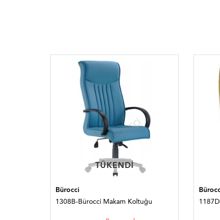
TÜKENDI
TÜKENDI
Bürocci
Bürocc
uğu
1308B-Bürocci Makam Koltuğu
1187D