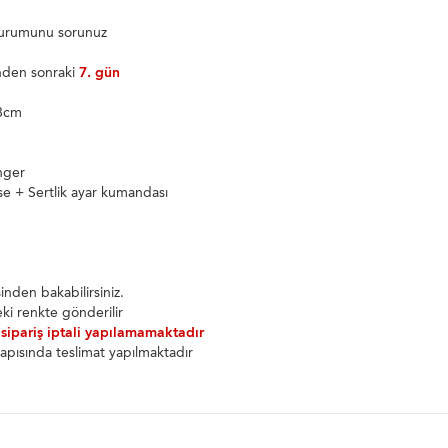
 durumunu sorunuz
inden sonraki
7. gün
28cm
g
nger
se + Sertlik ayar kumandası
nden bakabilirsiniz.
ki renkte gönderilir
 sipariş iptali yapılamamaktadır
apısında teslimat yapılmaktadır