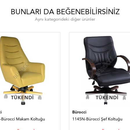
BUNLARI DA BEĞENEBILIRSINIZ
Aynı kategorideki diğer ürünler
TÜKENDI
TÜKENDI
TÜKENDI
TÜKENDI
i
Bürocci
-Bürocci Makam Koltuğu
1145N-Bürocci Şef Koltuğu