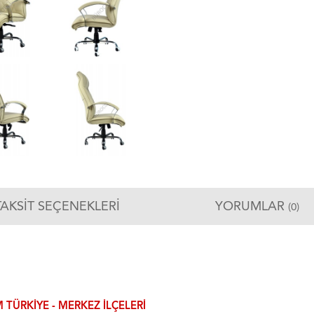
TAKSIT SEÇENEKLERI
YORUMLAR
(0)
 TÜRKIYE - MERKEZ ILÇELERI