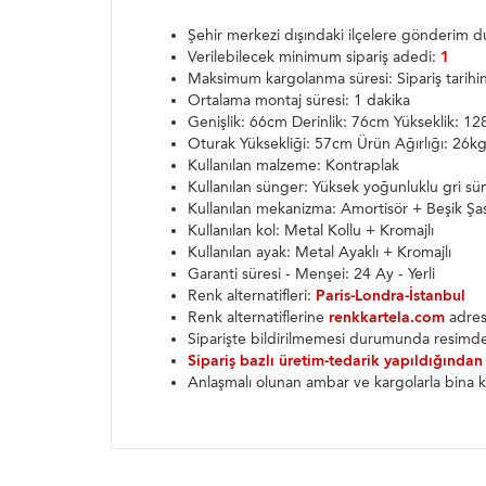
Şehir merkezi dışındaki ilçelere gönderim
Verilebilecek minimum sipariş adedi:
1
Maksimum kargolanma süresi: Sipariş tarih
Ortalama montaj süresi: 1 dakika
Genişlik: 66cm Derinlik: 76cm Yükseklik: 1
Oturak Yüksekliği: 57cm Ürün Ağırlığı: 26k
Kullanılan malzeme: Kontraplak
Kullanılan sünger: Yüksek yoğunluklu gri sü
Kullanılan mekanizma: Amortisör + Beşik Şa
Kullanılan kol: Metal Kollu + Kromajlı
Kullanılan ayak: Metal Ayaklı + Kromajlı
Garanti süresi - Menşei: 24 Ay - Yerli
Renk alternatifleri:
Paris-Londra-İstanbul
Renk alternatiflerine
renkkartela.com
adresi
Siparişte bildirilmemesi durumunda resimde
Sipariş bazlı üretim-tedarik yapıldığından
Anlaşmalı olunan ambar ve kargolarla bina k