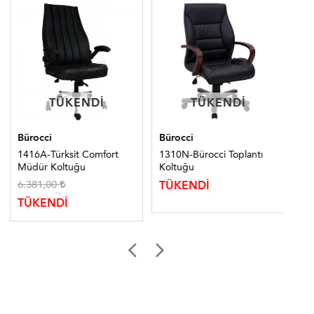
TÜKENDI
TÜKENDI
TÜKENDI
TÜKENDI
Bürocci
Bürocci
Bür
1416A-Türksit Comfort
1310N-Bürocci Toplantı
139
Müdür Koltuğu
Koltuğu
Ko
6.381,00
35
TÜKENDİ
TÜKENDİ
TÜ