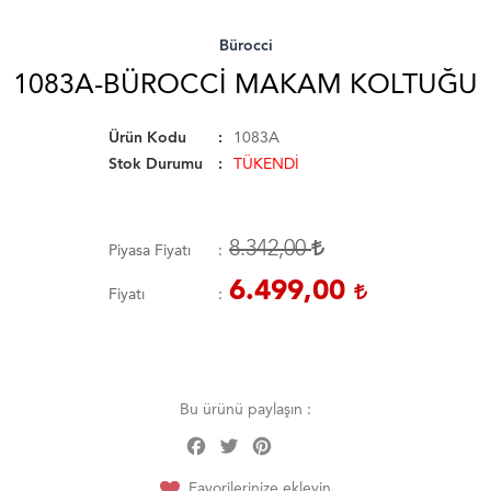
Bürocci
1083A-BÜROCCI MAKAM KOLTUĞU
Ürün Kodu
1083A
Stok Durumu
TÜKENDİ
8.342,00
Piyasa Fiyatı
6.499,00
Fiyatı
Bu ürünü paylaşın :
Facebook
Twitter
Pinterest
Share
Favorilerinize ekleyin