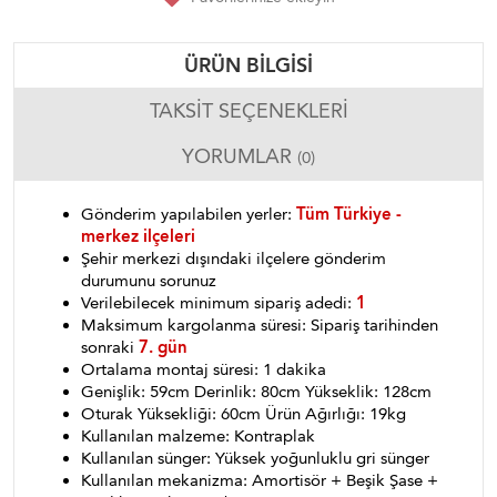
ÜRÜN BILGISI
TAKSIT SEÇENEKLERI
YORUMLAR
(0)
Gönderim yapılabilen yerler:
Tüm Türkiye -
merkez ilçeleri
Şehir merkezi dışındaki ilçelere gönderim
durumunu sorunuz
Verilebilecek minimum sipariş adedi:
1
Maksimum kargolanma süresi: Sipariş tarihinden
sonraki
7. gün
Ortalama montaj süresi: 1 dakika
Genişlik: 59cm Derinlik: 80cm Yükseklik: 128cm
Oturak Yüksekliği: 60cm Ürün Ağırlığı: 19kg
Kullanılan malzeme: Kontraplak
Kullanılan sünger: Yüksek yoğunluklu gri sünger
Kullanılan mekanizma: Amortisör + Beşik Şase +