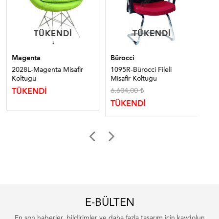
TÜKENDI
TÜKENDI
TÜKENDI
TÜKENDI
Magenta
Bürocci
Ma
2028L-Magenta Misafir
1095R-Bürocci Fileli
224
Koltuğu
Misafir Koltuğu
Ko
6.604,00
TÜKENDİ
TÜ
TÜKENDİ
E-BÜLTEN
En son haberler, bildirimler ve daha fazla tasarım için kaydolun