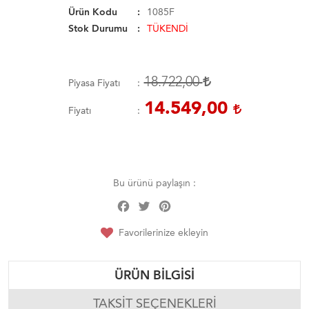
Ürün Kodu
1085F
Stok Durumu
TÜKENDİ
18.722,00
Piyasa Fiyatı
14.549,00
Fiyatı
Bu ürünü paylaşın :
Facebook
Twitter
Pinterest
Share
Favorilerinize ekleyin
ÜRÜN BILGISI
TAKSIT SEÇENEKLERI