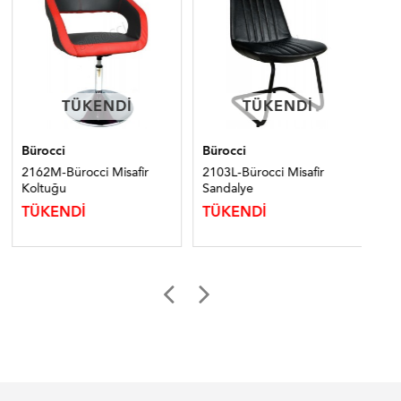
TÜKENDI
TÜKENDI
TÜKENDI
TÜKENDI
Bürocci
Bürocci
Bür
2162M-Bürocci Misafir
2103L-Bürocci Misafir
210
Koltuğu
Sandalye
Ko
TÜKENDİ
TÜKENDİ
TÜ