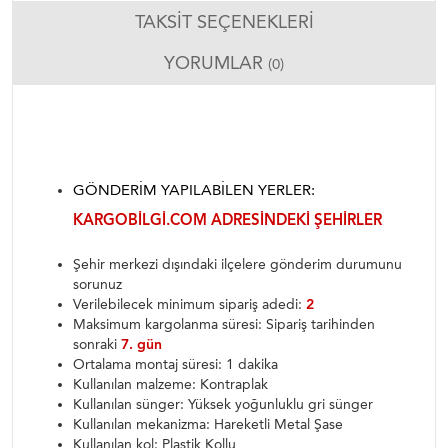
TAKSIT SEÇENEKLERI
YORUMLAR
(0)
GÖNDERIM YAPILABILEN YERLER:
KARGOBILGI.COM ADRESINDEKI ŞEHIRLER
Şehir merkezi dışındaki ilçelere gönderim durumunu
sorunuz
Verilebilecek minimum sipariş adedi:
2
Maksimum kargolanma süresi: Sipariş tarihinden
sonraki
7. gün
Ortalama montaj süresi: 1 dakika
Kullanılan malzeme: Kontraplak
Kullanılan sünger: Yüksek yoğunluklu gri sünger
Kullanılan mekanizma: Hareketli Metal Şase
Kullanılan kol: Plastik Kollu