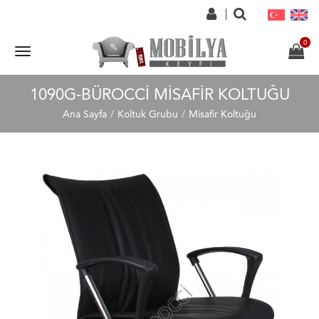
1090G-BÜROCCI MISAFIR KOLTUĞU
Ana Sayfa
Koltuk Grubu
Misafir Koltuğu