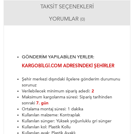
TAKSIT SEÇENEKLERI
YORUMLAR
(0)
GÖNDERIM YAPILABILEN YERLER:
KARGOBILGI.COM ADRESINDEKI ŞEHIRLER
Şehir merkezi dışındaki ilçelere gönderim durumunu
sorunuz
Verilebilecek minimum sipariş adedi:
2
Maksimum kargolanma süresi: Sipariş tarihinden
sonraki
7. gün
Ortalama montaj süresi: 1 dakika
Kullanılan malzeme: Kontraplak
Kullanılan sünger: Yüksek yoğunluklu gri sünger
Kullanılan kol: Plastik Kollu
Kullanılan ayak: Plastik Ayaklı