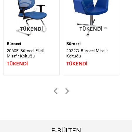
TÜKENDI
TÜKENDI
TÜKENDI
TÜKENDI
Bürocci
Bürocci
Bür
2060R-Bürocci Fileli
2022O-Bürocci Misafir
951
Misafir Koltuğu
Koltuğu
Ko
6
TÜKENDİ
TÜKENDİ
E-BÜLTEN