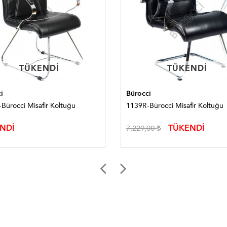
TÜKENDI
TÜKENDI
TÜKENDI
TÜKENDI
i
Bürocci
Bürocci Misafir Koltuğu
1139R-Bürocci Misafir Koltuğu
NDİ
TÜKENDİ
7.229,00