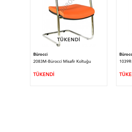
TÜKENDI
TÜKENDI
Bürocci
Bürocc
ğu
2083M-Bürocci Misafir Koltuğu
1039R-
TÜKENDİ
TÜKE