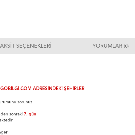
TAKSIT SEÇENEKLERI
YORUMLAR
(0)
GOBILGI.COM ADRESINDEKI ŞEHIRLER
 durumunu sorunuz
inden sonraki
7. gün
ektedir
nger