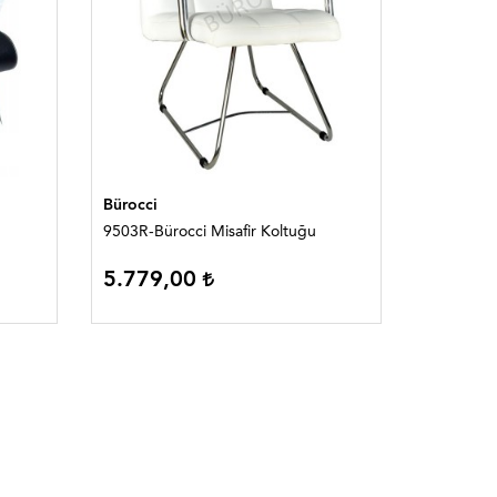
Bürocci
Bürocci-2
9503R-Bürocci Misafir Koltuğu
1261F-Bür
5.779,00
TÜKEND