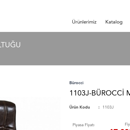
Ürünlerimiz
Katalog
LTUĞU
Bürocci
1103J-BÜROCCI 
Ürün Kodu
1103J
Fiy
Piyasa Fiyatı