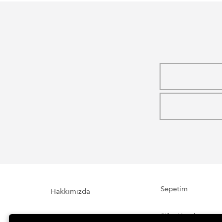
Sepetim
Hakkımızda
Şifre Hatırlatma
İletişim Formu