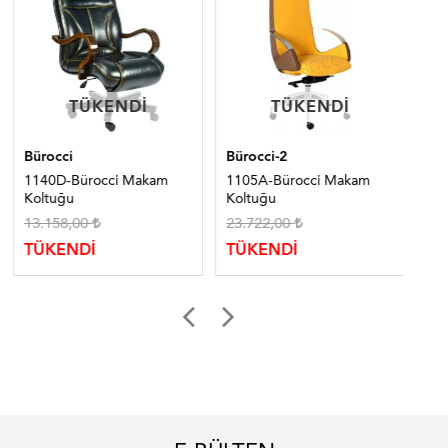
TÜKENDI
TÜKENDI
TÜKENDI
TÜKENDI
Bürocci
Bürocci-2
Bür
1140D-Bürocci Makam
1105A-Bürocci Makam
10
Koltuğu
Koltuğu
Ko
13.158,00
23.722,00
4.
TÜKENDİ
TÜKENDİ
TÜ