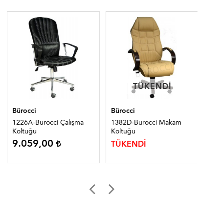
TÜKENDI
TÜKENDI
Bürocci
Bürocci
Bür
1226A-Bürocci Çalışma
1382D-Bürocci Makam
10
Koltuğu
Koltuğu
Ko
9.059,00
TÜKENDİ
TÜ