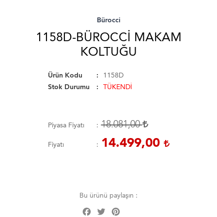
Bürocci
1158D-BÜROCCI MAKAM
KOLTUĞU
Ürün Kodu
1158D
Stok Durumu
TÜKENDİ
18.081,00
Piyasa Fiyatı
14.499,00
Fiyatı
Bu ürünü paylaşın :
Facebook
Twitter
Pinterest
Share