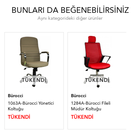
BUNLARI DA BEĞENEBILIRSINIZ
Aynı kategorideki diğer ürünler
TÜKENDI
TÜKENDI
TÜKENDI
TÜKENDI
Bürocci
Bürocci
Bür
1063A-Bürocci Yönetici
1284A-Bürocci Fileli
13
Koltuğu
Müdür Koltuğu
Ko
12
TÜKENDİ
TÜKENDİ
TÜ