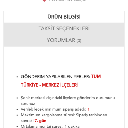
ÜRÜN BILGISI
TAKSIT SEÇENEKLERI
YORUMLAR
(0)
GÖNDERIM YAPILABILEN YERLER:
TÜM
TÜRKIYE - MERKEZ ILÇELERI
Şehir merkezi dışındaki ilçelere gönderim durumunu
sorunuz
Verilebilecek minimum sipariş adedi:
1
Maksimum kargolanma süresi: Sipariş tarihinden
sonraki
7. gün
Ortalama montaj süresi: 1 dakika