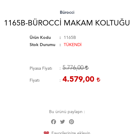
Bürocci
1165B-BÜROCCI MAKAM KOLTUĞU
Ürün Kodu
1165B
Stok Durumu
TÜKENDİ
5.776,00
Piyasa Fiyatı
4.579,00
Fiyatı
Bu ürünü paylaşın :
Facebook
Twitter
Pinterest
Share
Favorilerinize ekleyin