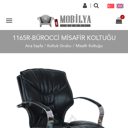
1165R-BÜROCCI MISAFIR KOLTUĞU
Ana Sayfa
Koltuk Grubu
Misafir Koltuğu