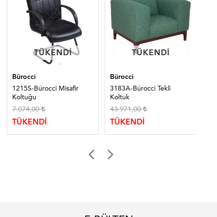
TÜKENDI
TÜKENDI
TÜKENDI
TÜKENDI
Bürocci
Bürocci
Ma
1215S-Bürocci Misafir
3183A-Bürocci Tekli
221
Koltuğu
Koltuk
Ko
7.074,00
43.971,00
11
TÜKENDİ
TÜKENDİ
TÜ