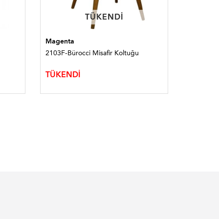
TÜKENDI
TÜKENDI
Magenta
Bürocci
2103F-Bürocci Misafir Koltuğu
9503J-Bür
6.139
TÜKENDİ