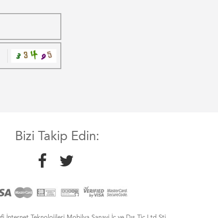
Bizi Takip Edin:
 İnternet Teknolojileri Mobilya Sanayi İç ve Dış Tic.Ltd.Şti.