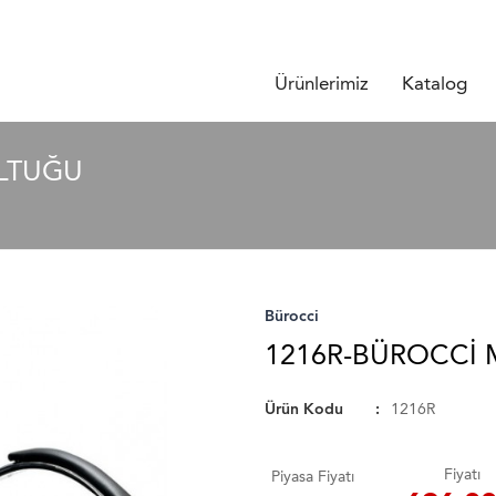
Ürünlerimiz
Katalog
OLTUĞU
Bürocci
1216R-BÜROCCI 
Ürün Kodu
1216R
Fiyatı
Piyasa Fiyatı