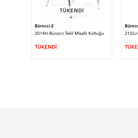
TÜKENDI
TÜKENDI
Bürocci-2
Bürocc
ğu
2014H-Bürocci Tekli Misafir Koltuğu
2102J-
TÜKENDİ
TÜKE