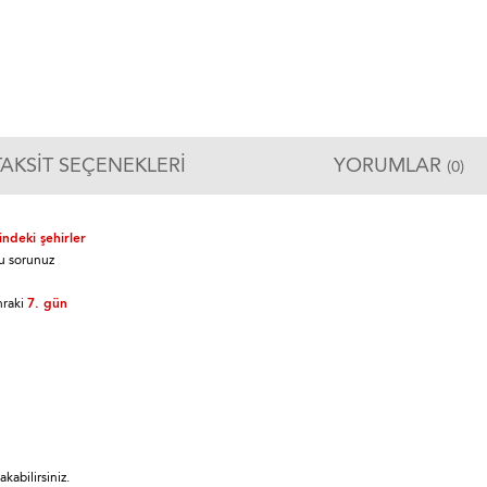
TAKSIT SEÇENEKLERI
YORUMLAR
(0)
ndeki şehirler
u sorunuz
nraki
7. gün
kabilirsiniz.