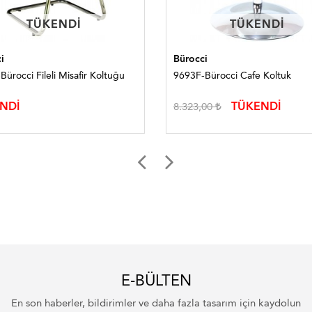
TÜKENDI
TÜKENDI
TÜKENDI
TÜKENDI
i
Bürocci
Bürocci Fileli Misafir Koltuğu
9693F-Bürocci Cafe Koltuk
NDİ
TÜKENDİ
8.323,00
E-BÜLTEN
En son haberler, bildirimler ve daha fazla tasarım için kaydolun