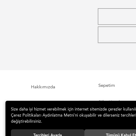
Sepetim
Hakkımızda
Şifre Hatırlatma
İletişim Formu
Size daha iyi hizmet verebilmek için internet sitemizde çerezler kullanı
Çerez Politikaları Aydınlatma Metni’ni okuyabilir ve dilerseniz tercihleri
İade ve Teslimat
Sipariş Takibi
değiştirebilirsiniz.
Tercihleri Ayarla
Tümünü Kabul E