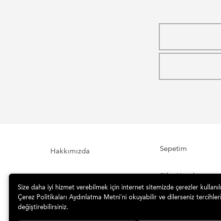
Sepetim
Hakkımızda
Şifre Hatırlatma
İletişim Formu
Size daha iyi hizmet verebilmek için internet sitemizde çerezler kullanı
Çerez Politikaları Aydınlatma Metni’ni okuyabilir ve dilerseniz tercihleri
İade ve Teslimat
Sipariş Takibi
değiştirebilirsiniz.