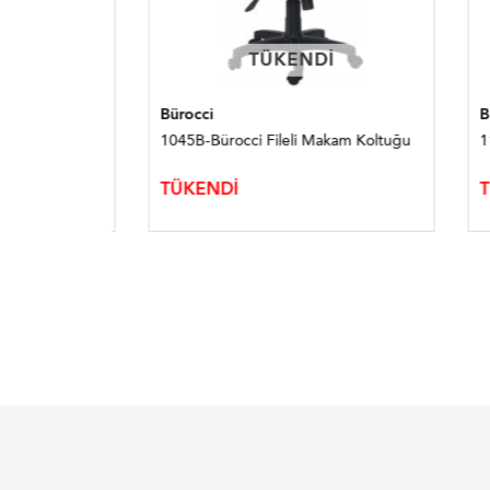
TÜKENDI
TÜKENDI
Bürocci
Bürocc
 Koltuğu
1045B-Bürocci Fileli Makam Koltuğu
1118D
TÜKENDİ
TÜKE