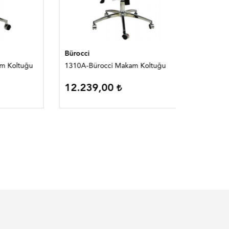
Bürocci
Bürocci
ltuğu
1310A-Bürocci Makam Koltuğu
1358D-Bü
12.239,00
TÜKEND