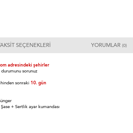
TAKSIT SEÇENEKLERI
YORUMLAR
(0)
com adresindeki şehirler
im durumunu sorunuz
ihinden sonraki
10. gün
sünger
 Şase + Sertlik ayar kumandası