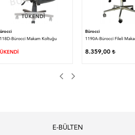
TÜKENDI
TÜKENDI
i
Bürocci
-Bürocci Makam Koltuğu
1190A-Bürocci Fileli Makam Ko
8.359,00
NDİ
E-BÜLTEN