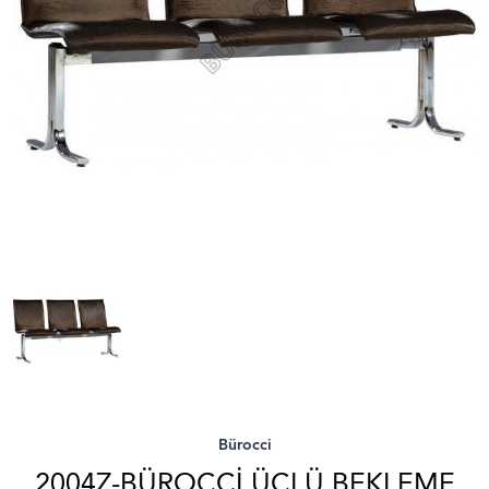
Bürocci
2004Z-BÜROCCI ÜÇLÜ BEKLEME