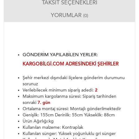
TAKSIT SEÇENEKLERI
YORUMLAR
(0)
GÖNDERIM YAPILABILEN YERLER:
KARGOBILGI.COM ADRESINDEKI ŞEHIRLER
Şehir merkezi dışındaki ilçelere gönderim durumunu
sorunuz
Verilebilecek minimum sipariş adedi:
2
Maksimum kargolanma süresi: Sipariş tarihinden
sonraki
7. gün
Ortalama montaj süresi: Montajlı gönderilmektedir
Genişlik: 155cm Derinlik: 55cm Yükseklik: 88cm
Ürün Ağırlığı:kg
Kullanılan malzeme: Kontraplak
Kullanılan sünger: Yüksek yoğunluklu gri sünger