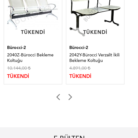
TÜKENDI
TÜKENDI
TÜKENDI
TÜKENDI
Bürocci-2
Bürocci-2
Bür
2040Z-Bürocci Bekleme
2042Y-Bürocci Verzalit İkili
245
Koltuğu
Bekleme Koltuğu
Be
10.144,00
4.891,00
13
TÜKENDİ
TÜKENDİ
TÜ