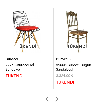
TÜKENDI
TÜKENDI
TÜKENDI
TÜKENDI
Bürocci
Bürocci-2
Bür
2275S-Bürocci Tel
5900B-Bürocci Düğün
22
Sandalye
Sandalyesi
Sa
3.324,00
9.
TÜKENDİ
TÜKENDİ
TÜ