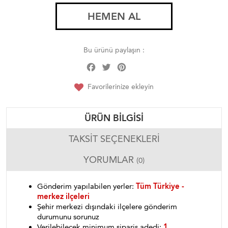
HEMEN AL
Bu ürünü paylaşın :
Facebook
Twitter
Pinterest
Share
Favorilerinize ekleyin
ÜRÜN BILGISI
TAKSIT SEÇENEKLERI
YORUMLAR
(0)
Gönderim yapılabilen yerler:
Tüm Türkiye -
merkez ilçeleri
Şehir merkezi dışındaki ilçelere gönderim
durumunu sorunuz
Verilebilecek minimum sipariş adedi:
1