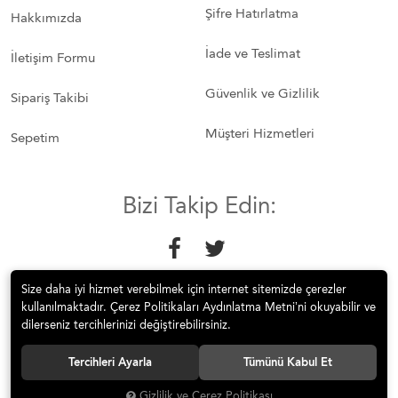
Şifre Hatırlatma
Hakkımızda
İade ve Teslimat
İletişim Formu
Güvenlik ve Gizlilik
Sipariş Takibi
Müşteri Hizmetleri
Sepetim
Bizi Takip Edin:
Size daha iyi hizmet verebilmek için internet sitemizde çerezler
kullanılmaktadır. Çerez Politikaları Aydınlatma Metni’ni okuyabilir ve
dilerseniz tercihlerinizi değiştirebilirsiniz.
© 2018 Mobilyakeyfi İnternet Teknolojileri Mobilya Sanayi İç ve Dış
Tercihleri Ayarla
Tümünü Kabul Et
Tic.Ltd.Şti. Tüm hakları saklıdır.
Gizlilik ve Çerez Politikası