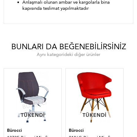
Anlaşmalı olunan ambar ve kargolarla bina
kapısında teslimat yapılmaktadır
BUNLARI DA BEĞENEBILIRSINIZ
Aynı kategorideki diğer ürünler
TÜKENDI
TÜKENDI
TÜKENDI
TÜKENDI
Bürocci
Bürocci
Bür