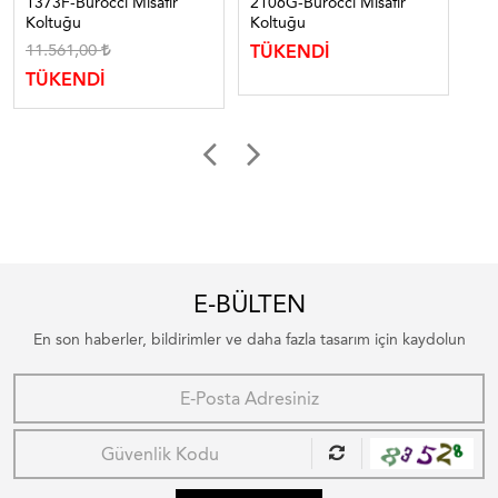
1373F-Bürocci Misafir
2106G-Bürocci Misafir
202
Koltuğu
Koltuğu
Ko
11.561,00
TÜKENDİ
TÜ
TÜKENDİ
E-BÜLTEN
En son haberler, bildirimler ve daha fazla tasarım için kaydolun