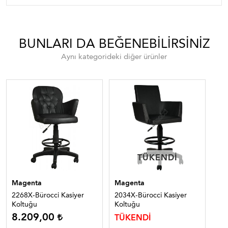
BUNLARI DA BEĞENEBILIRSINIZ
Aynı kategorideki diğer ürünler
TÜKENDI
TÜKENDI
Magenta
Magenta
Bür
2268X-Bürocci Kasiyer
2034X-Bürocci Kasiyer
202
Koltuğu
Koltuğu
Ko
8.209,00
TÜKENDİ
TÜ