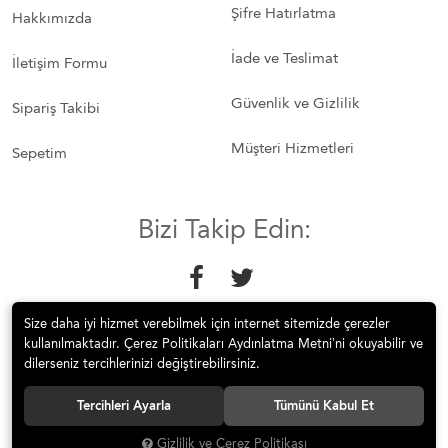
Şifre Hatırlatma
Hakkımızda
İade ve Teslimat
İletişim Formu
Güvenlik ve Gizlilik
Sipariş Takibi
Müşteri Hizmetleri
Sepetim
Bizi Takip Edin:
Size daha iyi hizmet verebilmek için internet sitemizde çerezler
kullanılmaktadır. Çerez Politikaları Aydınlatma Metni’ni okuyabilir ve
dilerseniz tercihlerinizi değiştirebilirsiniz.
© 2018 Mobilyakeyfi İnternet Teknolojileri Mobilya Sanayi İç ve Dış
Tercihleri Ayarla
Tümünü Kabul Et
Tic.Ltd.Şti. Tüm hakları saklıdır.
Gizlilik ve Çerez Politikası