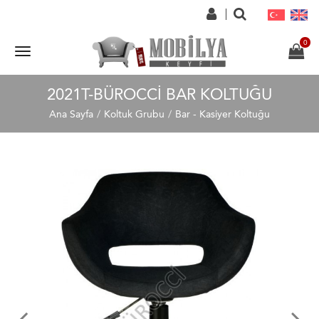
2021T-BÜROCCI BAR KOLTUĞU
Ana Sayfa
Koltuk Grubu
Bar - Kasiyer Koltuğu