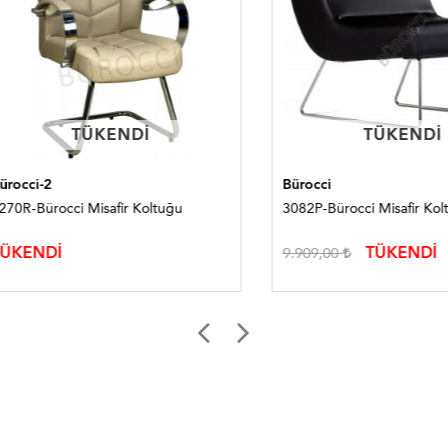
TÜKENDI
TÜKENDI
TÜKENDI
TÜKENDI
i-2
Bürocci
Bürocci Misafir Koltuğu
3082P-Bürocci Misafir Koltuğu
NDİ
TÜKENDİ
9.909,00