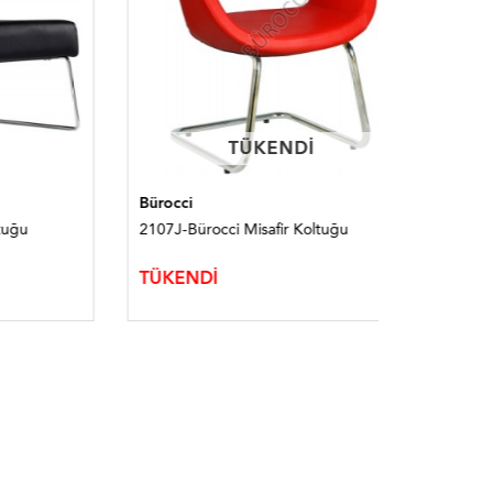
TÜKENDI
TÜKENDI
Bürocci
Bürocci
2107J-Bürocci Misafir Koltuğu
2031M-Bür
TÜKENDİ
TÜKEND