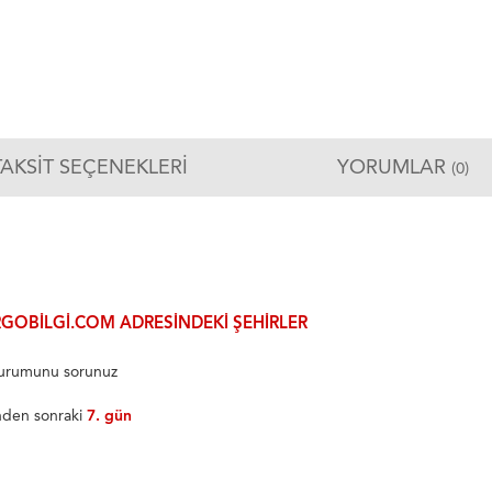
TAKSIT SEÇENEKLERI
YORUMLAR
(0)
GOBILGI.COM ADRESINDEKI ŞEHIRLER
 durumunu sorunuz
inden sonraki
7. gün