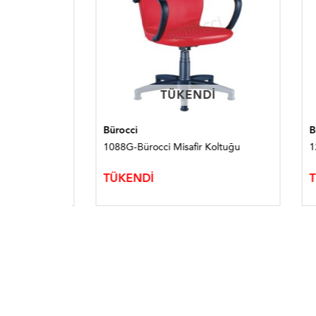
TÜKENDI
TÜKENDI
Bürocci
Bürocc
tuğu
1088G-Bürocci Misafir Koltuğu
1270R-
TÜKENDİ
TÜKE