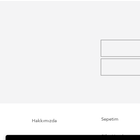
Sepetim
Hakkımızda
Şifre Hatırlatma
İletişim Formu