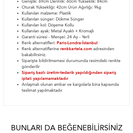
Genişlik: 69cm Derinlik: 60cm Yükseklik: 84cm
Oturak Yüksekliği: 42cm Ürün Ağırlığı: 9kg
Kullanılan malzeme: Plastik
Kullanılan sünger: Dökme Sünger
Kullanılan kol: Döşeme Kollu
Kullanılan ayak: Metal Ayaklı + Kromajlı
Garanti süresi - Menşei: 24 Ay - Yerli
Renk alternatifleri:
Paris-Londra-İstanbul
Renk alternatiflerine
renkkartela.com
adresinden
bakabilirsiniz.
Siparişte bildirilmemesi durumunda resimdeki renkte
gönderilir
Sipariş bazlı üretim-tedarik yapıldığından sipariş
iptali yapılamamaktadır
Anlaşmalı olunan ambar ve kargolarla bina kapısında
teslimat yapılmaktadır
BUNLARI DA BEĞENEBILIRSINIZ