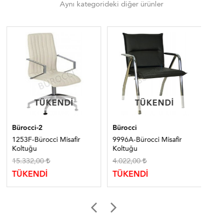
Aynı kategorideki diğer ürünler
TÜKENDI
TÜKENDI
TÜKENDI
TÜKENDI
Bürocci-2
Bürocci
Bür
1253F-Bürocci Misafir
9996A-Bürocci Misafir
139
Koltuğu
Koltuğu
Ko
15.332,00
4.022,00
23
TÜKENDİ
TÜKENDİ
TÜ