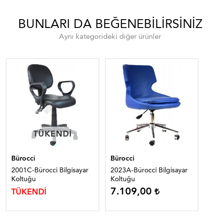
BUNLARI DA BEĞENEBILIRSINIZ
Aynı kategorideki diğer ürünler
TÜKENDI
TÜKENDI
Bürocci
Bürocci
Bür
2001C-Bürocci Bilgisayar
2023A-Bürocci Bilgisayar
210
Koltuğu
Koltuğu
Çal
7.109,00
TÜKENDİ
TÜ