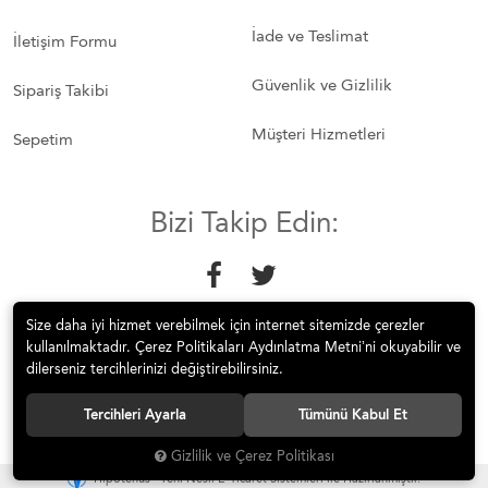
İade ve Teslimat
İletişim Formu
Güvenlik ve Gizlilik
Sipariş Takibi
Müşteri Hizmetleri
Sepetim
Bizi Takip Edin:
Size daha iyi hizmet verebilmek için internet sitemizde çerezler
kullanılmaktadır. Çerez Politikaları Aydınlatma Metni’ni okuyabilir ve
dilerseniz tercihlerinizi değiştirebilirsiniz.
© 2018 Mobilyakeyfi İnternet Teknolojileri Mobilya Sanayi İç ve Dış
Tercihleri Ayarla
Tümünü Kabul Et
Tic.Ltd.Şti. Tüm hakları saklıdır.
Gizlilik ve Çerez Politikası
®
Hipotenüs
Yeni Nesil E-Ticaret Sistemleri ile Hazırlanmıştır.