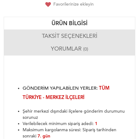
Favorilerinize ekleyin
ÜRÜN BILGISI
TAKSIT SEÇENEKLERI
YORUMLAR
(0)
GÖNDERIM YAPILABILEN YERLER:
TÜM
TÜRKIYE - MERKEZ ILÇELERI
Şehir merkezi dışındaki ilçelere gönderim durumunu
sorunuz
Verilebilecek minimum sipariş adedi:
1
Maksimum kargolanma süresi: Sipariş tarihinden
sonraki
7. gün