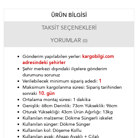
ÜRÜN BILGISI
TAKSIT SEÇENEKLERI
YORUMLAR
(0)
Gönderim yapılabilen yerler:
kargobilgi.com
adresindeki şehirler
Şehir merkezi dışındaki ilçelere gönderim
durumunu sorunuz
Verilebilecek minimum sipariş adedi:
1
Maksimum kargolanma süresi: Sipariş tarihinden
sonraki
10. gün
Ortalama montaj süresi: 1 dakika
Genişlik: 68cm Derinlik: 73cm Yükseklik: 96cm
Oturak Yüksekliği: 43cm Ürün Ağırlığı: 13kg
Kullanılan malzeme: Dökme Süngerli iskelet
Kullanılan sünger: Dökme Sünger
Kullanılan kol: Döşeme Kollu
Kullanılan ayak: Ahşap Ayaklı + Cilalı