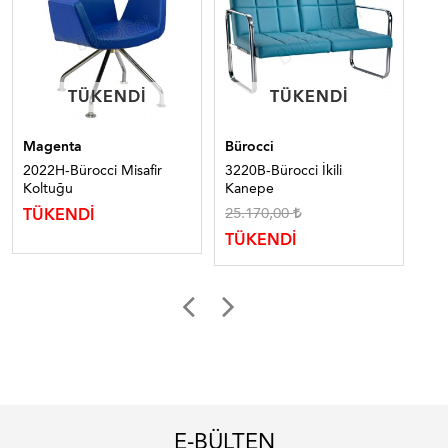
TÜKENDI
TÜKENDI
TÜKENDI
TÜKENDI
Magenta
Bürocci
Ma
2022H-Bürocci Misafir
3220B-Bürocci İkili
215
Koltuğu
Kanepe
Ko
25.170,00
TÜKENDİ
TÜ
TÜKENDİ
E-BÜLTEN