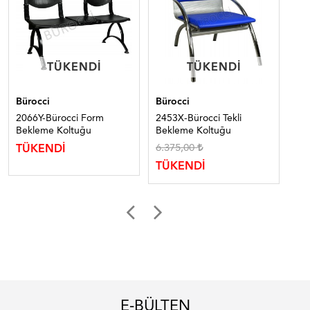
TÜKENDI
TÜKENDI
TÜKENDI
TÜKENDI
Bürocci
Bürocci
Bür
2066Y-Bürocci Form
2453X-Bürocci Tekli
20
Bekleme Koltuğu
Bekleme Koltuğu
Ko
6.375,00
TÜKENDİ
TÜ
TÜKENDİ
E-BÜLTEN