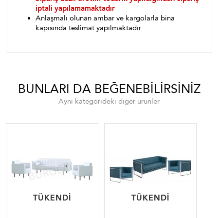
iptali yapılamamaktadır
Anlaşmalı olunan ambar ve kargolarla bina
kapısında teslimat yapılmaktadır
BUNLARI DA BEĞENEBILIRSINIZ
Aynı kategorideki diğer ürünler
TÜKENDI
TÜKENDI
TÜKENDI
TÜKENDI