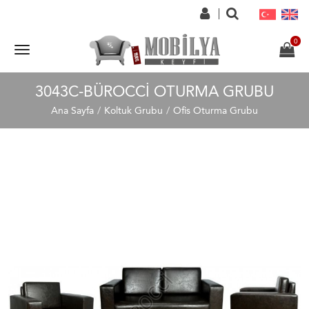
3043C-BÜROCCI OTURMA GRUBU
Ana Sayfa
Koltuk Grubu
Ofis Oturma Grubu