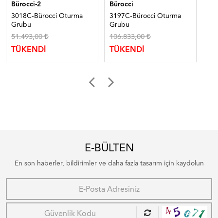
Bürocci-2
Bürocci
Bür
3018C-Bürocci Oturma
3197C-Bürocci Oturma
506
Grubu
Grubu
Ot
51.493,00
106.833,00
TÜ
TÜKENDİ
TÜKENDİ
E-BÜLTEN
En son haberler, bildirimler ve daha fazla tasarım için kaydolun