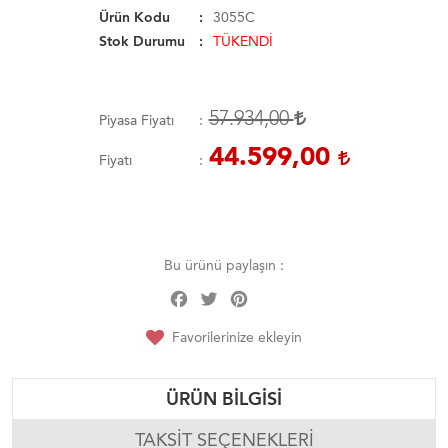
Ürün Kodu
3055C
Stok Durumu
TÜKENDİ
57.934,00
Piyasa Fiyatı
44.599,00
Fiyatı
Bu ürünü paylaşın :
Facebook
Twitter
Pinterest
Share
Favorilerinize ekleyin
ÜRÜN BILGISI
TAKSIT SEÇENEKLERI