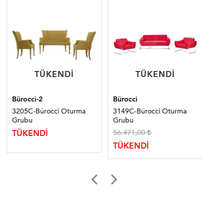
TÜKENDI
TÜKENDI
TÜKENDI
TÜKENDI
Bürocci-2
Bürocci
Bür
3205C-Bürocci Oturma
3149C-Bürocci Oturma
100
Grubu
Grubu
Tak
56.471,00
TÜKENDİ
TÜ
TÜKENDİ