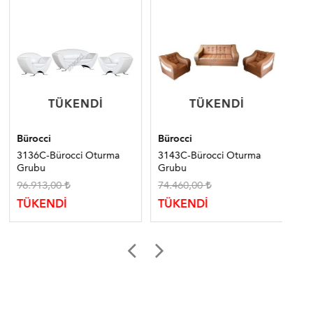
TÜKENDI
TÜKENDI
TÜKENDI
TÜKENDI
Bürocci
Bürocci
Bür
3136C-Bürocci Oturma
3143C-Bürocci Oturma
31
Grubu
Grubu
Gr
96.913,00
74.460,00
57
TÜKENDİ
TÜKENDİ
TÜ