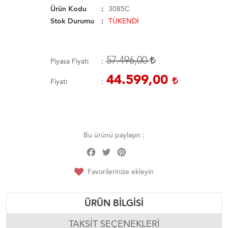
Ürün Kodu
3085C
Stok Durumu
TÜKENDİ
57.496,00
Piyasa Fiyatı
44.599,00
Fiyatı
Bu ürünü paylaşın :
Facebook
Twitter
Pinterest
Share
Favorilerinize ekleyin
ÜRÜN BILGISI
TAKSIT SEÇENEKLERI