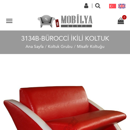
3134B-BÜROCCI İKILI KOLTUK
Ana Sayfa
Koltuk Grubu
Misafir Koltuğu