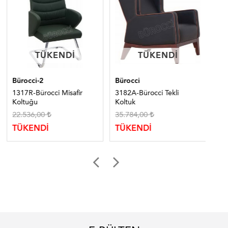
TÜKENDI
TÜKENDI
TÜKENDI
TÜKENDI
Bürocci-2
Bürocci
Ma
1317R-Bürocci Misafir
3182A-Bürocci Tekli
226
Koltuğu
Koltuk
Ko
22.536,00
35.784,00
TÜ
TÜKENDİ
TÜKENDİ