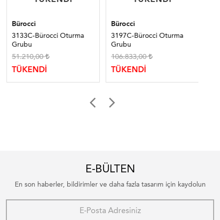
Bürocci
Bürocci
Bür
3133C-Bürocci Oturma
3197C-Bürocci Oturma
32
Grubu
Grubu
Gr
51.210,00
106.833,00
74
TÜKENDİ
TÜKENDİ
TÜ
E-BÜLTEN
En son haberler, bildirimler ve daha fazla tasarım için kaydolun