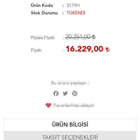
Ürün Kodu
3179H
Stok Durumu
TÜKENDİ
20.251,00
Piyasa Fiyatı
16.229,00
Fiyatı
Bu ürünü paylaşın :
Facebook
Twitter
Pinterest
Share
Favorilerinize ekleyin
ÜRÜN BILGISI
TAKSIT SEÇENEKLERI