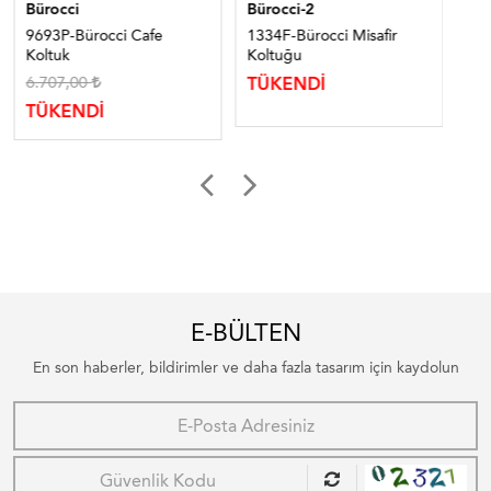
Bürocci
Bürocci-2
Bür
9693P-Bürocci Cafe
1334F-Bürocci Misafir
390
Koltuk
Koltuğu
Ko
6.707,00
11
TÜKENDİ
TÜKENDİ
TÜ
E-BÜLTEN
En son haberler, bildirimler ve daha fazla tasarım için kaydolun