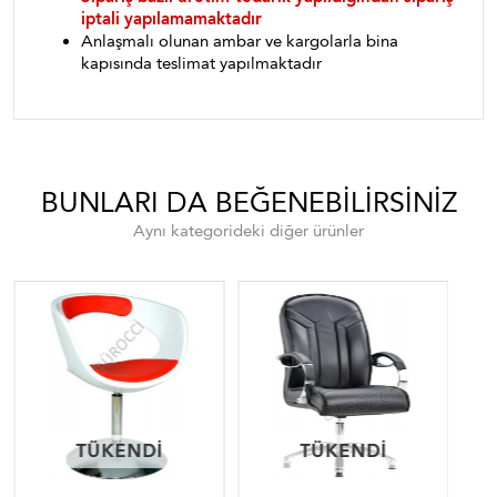
iptali yapılamamaktadır
Anlaşmalı olunan ambar ve kargolarla bina
kapısında teslimat yapılmaktadır
BUNLARI DA BEĞENEBILIRSINIZ
Aynı kategorideki diğer ürünler
TÜKENDI
TÜKENDI
TÜKENDI
TÜKENDI