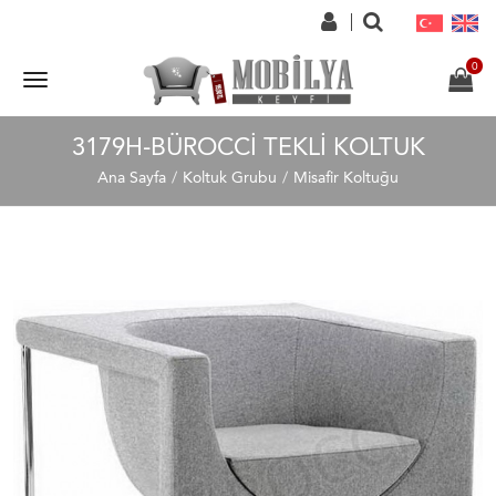
3179H-BÜROCCI TEKLI KOLTUK
Ana Sayfa
Koltuk Grubu
Misafir Koltuğu