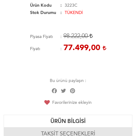
Ürün Kodu
3223C
Stok Durumu
TÜKENDİ
98.222,00
Piyasa Fiyatı
77.499,00
Fiyatı
Bu ürünü paylaşın :
Facebook
Twitter
Pinterest
Share
Favorilerinize ekleyin
ÜRÜN BILGISI
TAKSIT SEÇENEKLERI