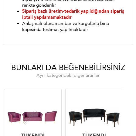
renkte gönderilir
Sipariş bazlı üretim-tedarik yapıldığından sipariş
iptali yapılamamaktadır
Anlaşmalı olunan ambar ve kargolarla bina
kapısında teslimat yapılmaktadır
BUNLARI DA BEĞENEBILIRSINIZ
Aynı kategorideki diğer ürünler
TÜKENDI
TÜKENDI
TÜKENDI
TÜKENDI