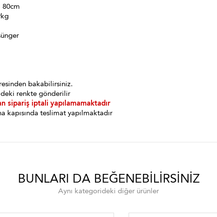
: 80cm
9kg
sünger
esinden bakabilirsiniz.
deki renkte gönderilir
an sipariş iptali yapılamamaktadır
a kapısında teslimat yapılmaktadır
BUNLARI DA BEĞENEBILIRSINIZ
Aynı kategorideki diğer ürünler