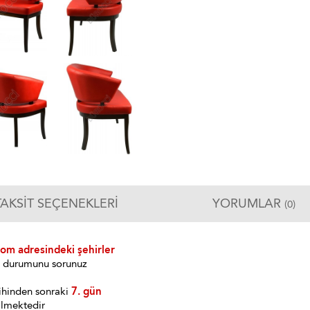
TAKSIT SEÇENEKLERI
YORUMLAR
(0)
com adresindeki şehirler
im durumunu sorunuz
ihinden sonraki
7. gün
ilmektedir