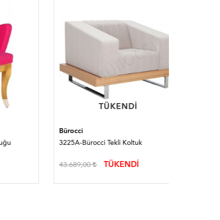
TÜKENDI
TÜKENDI
Bürocci
Bürocci
3225A-Bürocci Tekli Koltuk
2155O-Bür
TÜKENDİ
43.689,00
8.974,00