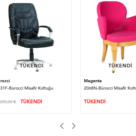
TÜKENDI
TÜKENDI
TÜKENDI
TÜKENDI
i
Magenta
Bürocci Misafir Koltuğu
2068N-Bürocci Misafir Koltuğu
TÜKENDİ
TÜKENDİ
,00