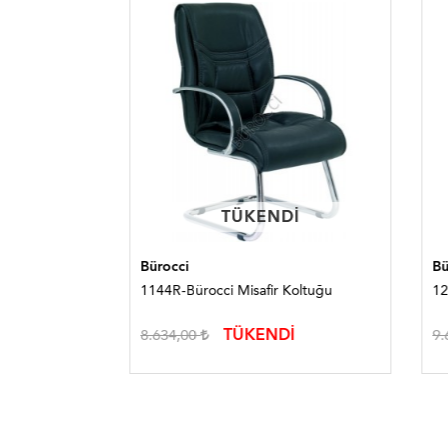
TÜKENDI
TÜKENDI
Bürocci
Bürocc
ğu
1144R-Bürocci Misafir Koltuğu
1231F-
TÜKENDİ
8.634,00
9.605