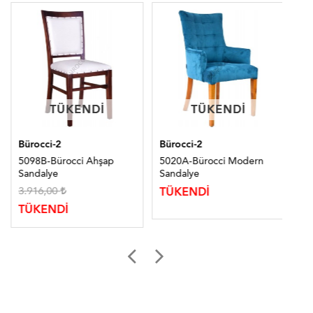
TÜKENDI
TÜKENDI
TÜKENDI
TÜKENDI
Bürocci-2
Bürocci-2
Bür
5098B-Bürocci Ahşap
5020A-Bürocci Modern
50
Sandalye
Sandalye
Sa
3.916,00
TÜKENDİ
TÜ
TÜKENDİ