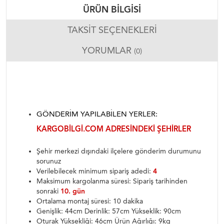
ÜRÜN BILGISI
TAKSIT SEÇENEKLERI
YORUMLAR
(0)
GÖNDERIM YAPILABILEN YERLER:
KARGOBILGI.COM ADRESINDEKI ŞEHIRLER
Şehir merkezi dışındaki ilçelere gönderim durumunu
sorunuz
Verilebilecek minimum sipariş adedi:
4
Maksimum kargolanma süresi: Sipariş tarihinden
sonraki
10. gün
Ortalama montaj süresi: 10 dakika
Genişlik: 44cm Derinlik: 57cm Yükseklik: 90cm
Oturak Yüksekliği: 46cm Ürün Ağırlığı: 9kg